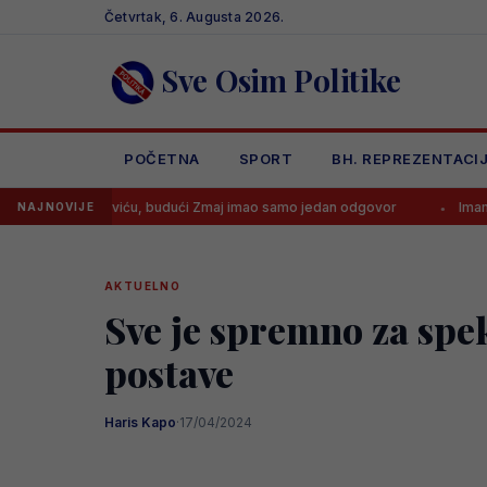
Skip
Četvrtak, 6. Augusta 2026.
to
content
Sve Osim Politike
POČETNA
SPORT
BH. REPREZENTACI
majloviću, budući Zmaj imao samo jedan odgovor
Imamo transfer l
NAJNOVIJE
AKTUELNO
Sve je spremno za spek
postave
Haris Kapo
·
17/04/2024