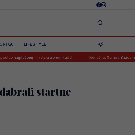
ONIKA
LIFESTYLE
aćeniji hrvatski trener ikada!
Konačno: Samed Baždar ima novi klu
dabrali startne