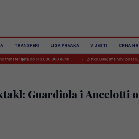
JA
TRANSFERI
LIGA PRVAKA
VIJESTI
CRNA HR
jeta od 140.000.000 eura!
Zlatko Dalić ima novi posao, postao najpl
takl: Guardiola i Ancelotti o