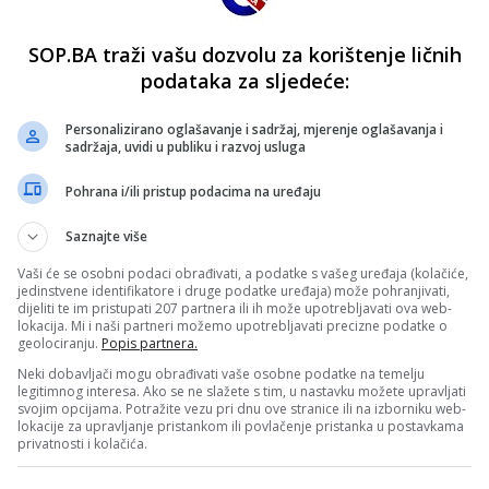
SOP.BA traži vašu dozvolu za korištenje ličnih
podataka za sljedeće:
Personalizirano oglašavanje i sadržaj, mjerenje oglašavanja i
sadržaja, uvidi u publiku i razvoj usluga
Pohrana i/ili pristup podacima na uređaju
Saznajte više
Vaši će se osobni podaci obrađivati, a podatke s vašeg uređaja (kolačiće,
jedinstvene identifikatore i druge podatke uređaja) može pohranjivati,
dijeliti te im pristupati 207 partnera ili ih može upotrebljavati ova web-
lokacija. Mi i naši partneri možemo upotrebljavati precizne podatke o
geolociranju.
Popis partnera.
Neki dobavljači mogu obrađivati vaše osobne podatke na temelju
legitimnog interesa. Ako se ne slažete s tim, u nastavku možete upravljati
svojim opcijama. Potražite vezu pri dnu ove stranice ili na izborniku web-
lokacije za upravljanje pristankom ili povlačenje pristanka u postavkama
privatnosti i kolačića.