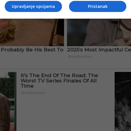
Upravljanje opcijama
Pristanak