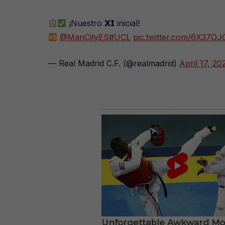
¡Nuestro 𝗫𝗜 inicial!
@ManCityES
#UCL
pic.twitter.com/6X37O
— Real Madrid C.F. (@realmadrid)
April 17, 20