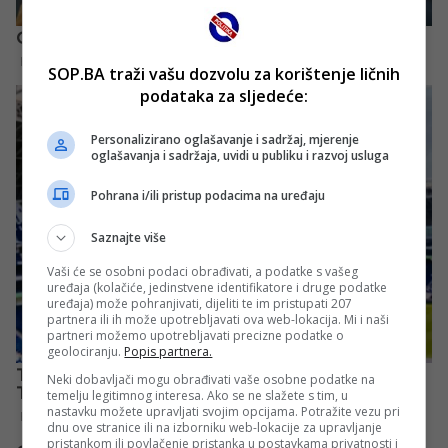
SOP.BA traži vašu dozvolu za korištenje ličnih
podataka za sljedeće:
Personalizirano oglašavanje i sadržaj, mjerenje
oglašavanja i sadržaja, uvidi u publiku i razvoj usluga
Pohrana i/ili pristup podacima na uređaju
Saznajte više
Vaši će se osobni podaci obrađivati, a podatke s vašeg
uređaja (kolačiće, jedinstvene identifikatore i druge podatke
uređaja) može pohranjivati, dijeliti te im pristupati 207
partnera ili ih može upotrebljavati ova web-lokacija. Mi i naši
partneri možemo upotrebljavati precizne podatke o
geolociranju.
Popis partnera.
Neki dobavljači mogu obrađivati vaše osobne podatke na
temelju legitimnog interesa. Ako se ne slažete s tim, u
nastavku možete upravljati svojim opcijama. Potražite vezu pri
dnu ove stranice ili na izborniku web-lokacije za upravljanje
pristankom ili povlačenje pristanka u postavkama privatnosti i