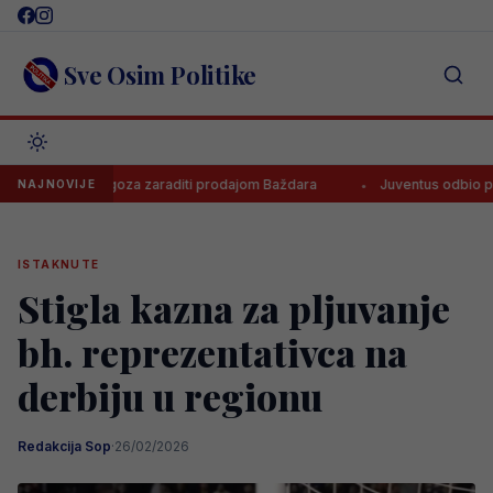
Skip
to
content
Sve Osim Politike
ko će Zaragoza zaraditi prodajom Baždara
Juventus odbio ponudu z
NAJNOVIJE
ISTAKNUTE
Stigla kazna za pljuvanje
bh. reprezentativca na
derbiju u regionu
Redakcija Sop
·
26/02/2026