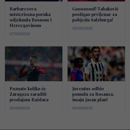
Barbarezova
Goooooool! Tabaković
misteriozna poruka
postigao prvijenac za
odjeknula Bosnom i
pobjedu Salzburga!
Hercegovinom
06/08/2026
07/08/2026
Poznato koliko će
Juventus odbio
Zaragoza zaraditi
ponudu za Bosanca,
prodajom Baždara
imaju jasan plan!
06/08/2026
06/08/2026