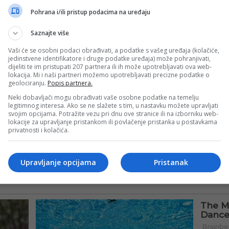
Pohrana i/ili pristup podacima na uređaju
Saznajte više
Vaši će se osobni podaci obrađivati, a podatke s vašeg uređaja (kolačiće,
jedinstvene identifikatore i druge podatke uređaja) može pohranjivati,
dijeliti te im pristupati 207 partnera ili ih može upotrebljavati ova web-
lokacija. Mi i naši partneri možemo upotrebljavati precizne podatke o
geolociranju.
Popis partnera.
Neki dobavljači mogu obrađivati vaše osobne podatke na temelju
legitimnog interesa. Ako se ne slažete s tim, u nastavku možete upravljati
svojim opcijama. Potražite vezu pri dnu ove stranice ili na izborniku web-
lokacije za upravljanje pristankom ili povlačenje pristanka u postavkama
privatnosti i kolačića.
Upravljanje opcijama
Pristanak