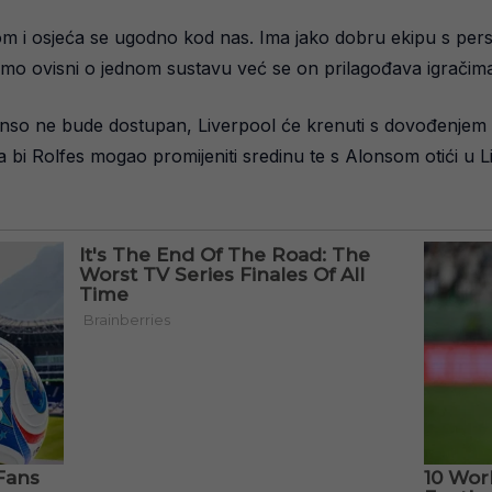
om i osjeća se ugodno kod nas. Ima jako dobru ekipu s per
ismo ovisni o jednom sustavu već se on prilagođava igračima
onso ne bude dostupan, Liverpool će krenuti s dovođenjem 
a bi Rolfes mogao promijeniti sredinu te s Alonsom otići u L