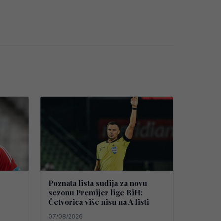
Poznata lista sudija za novu
sezonu Premijer lige BiH:
Četvorica više nisu na A listi
07/08/2026