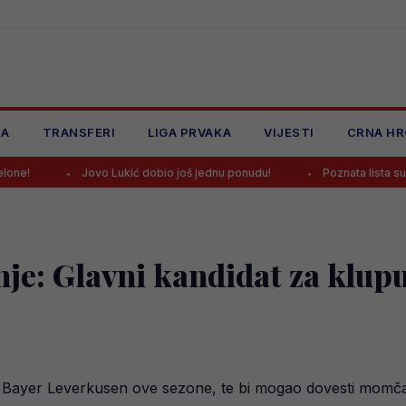
JA
TRANSFERI
LIGA PRVAKA
VIJESTI
CRNA HR
Jovo Lukić dobio još jednu ponudu!
Poznata lista sudija za novu 
nje: Glavni kandidat za klup
di Bayer Leverkusen ove sezone, te bi mogao dovesti momča