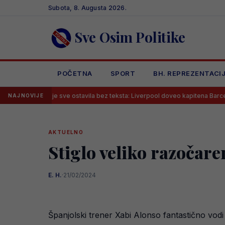
Skip
Subota, 8. Augusta 2026.
to
content
Sve Osim Politike
POČETNA
SPORT
BH. REPREZENTACI
oja je sve ostavila bez teksta: Liverpool doveo kapitena Barcelone!
NAJNOVIJE
AKTUELNO
Stiglo veliko razočare
E. H.
·
21/02/2024
Španjolski trener Xabi Alonso fantastično vo