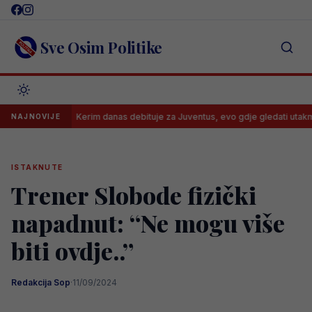
Skip
to
content
Sve Osim Politike
Kerim danas debituje za Juventus, evo gdje gledati utakmicu i kad
NAJNOVIJE
ISTAKNUTE
Trener Slobode fizički
napadnut: “Ne mogu više
biti ovdje..”
Redakcija Sop
·
11/09/2024