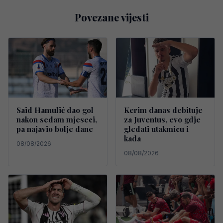
Povezane vijesti
Said Hamulić dao gol
Kerim danas debituje
nakon sedam mjeseci,
za Juventus, evo gdje
pa najavio bolje dane
gledati utakmicu i
kada
08/08/2026
08/08/2026