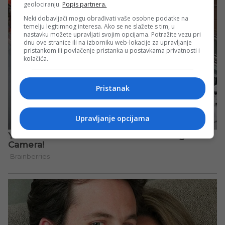
geolociranju.
Popis partnera.
Neki dobavljači mogu obrađivati vaše osobne podatke na
temelju legitimnog interesa. Ako se ne slažete s tim, u
nastavku možete upravljati svojim opcijama. Potražite vezu pri
dnu ove stranice ili na izborniku web-lokacije za upravljanje
pristankom ili povlačenje pristanka u postavkama privatnosti i
kolačića.
Pristanak
Upravljanje opcijama