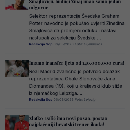
Smajloviću, budući Zmaj imao samo jedan
odgovor
Selektor reprezentacije Švedske Graham
Potter navodno je pokušao uvjeriti Zinedina
Smajlovića da promijeni odluku i nastavi
nastupati za selekciju Švedske,…
Redakcija Sop
·
06/08/2026
·
Foto: Olympiakos
Imamo transfer ljeta od 140.000.000 eura!
Real Madrid zvanično je potvrdio dolazak
reprezentativca Obale Slonovače Jana
Diomandea (19), koji u kraljevski klub stiže
iz njemačkog Leipziga….
Redakcija Sop
·
06/08/2026
·
Foto: Leipzig
Zlatko Dalić ima novi posao, postao
najplaćeniji hrvatski trener ikada!