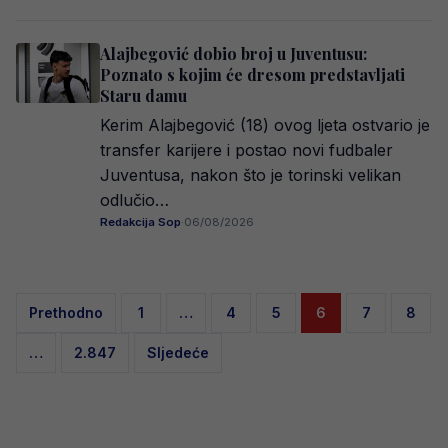
Alajbegović dobio broj u Juventusu:
Poznato s kojim će dresom predstavljati
Staru damu
Kerim Alajbegović (18) ovog ljeta ostvario je
transfer karijere i postao novi fudbaler
Juventusa, nakon što je torinski velikan
odlučio…
Redakcija Sop
·
06/08/2026
Posts
Prethodno
1
…
4
5
6
7
8
pagination
…
2.847
Sljedeće