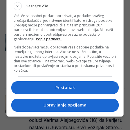
navijače reprezentacije Bosne i
Saznajte više
Hercegovine, posebno zbog moguće…
Vaši će se osobni podaci obrađivati, a podatke s vašeg
Redakcija Sop
·
06/08/2026
·
Foto: NS BiH
uređaja (kolačiće, jedinstvene identifikatore i druge podatke
uređaja) može pohranjivati, dijeliti te im pristupati 207
partnera ili ih može upotrebljavati ova web-lokacija. Mi i naši
partneri možemo upotrebljavati precizne podatke o
Donesena konačna odluka o transferu
geolociranju.
Popis partnera.
Baždara!
Neki dobavljači mogu obrađivati vaše osobne podatke na
Reprezentativac Bosne i Hercegovine
temelju legitimnog interesa. Ako se ne slažete s tim, u
nastavku možete upravljati svojim opcijama. Potražite vezu pri
Samed Baždar danas će i zvanično postati
dnu ove stranice ili na izborniku web-lokacije za upravljanje
novi fudbaler belgijskog St. Truidena, u koji
pristankom ili povlačenje pristanka u postavkama privatnosti i
kolačića.
stiže iz…
Redakcija Sop
·
06/08/2026
Pristanak
Pjanić otkrio: “Za Kerima je bilo i bogatijih
ponuda, ali..”
Upravljanje opcijama
Miralem Pjanić (35) imao je važnu ulogu u
odluci Kerima Alajbegovića (18) da karijeru
nastavi u Juventusu. Bivši veznjak Stare…