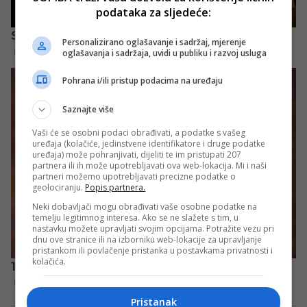
podataka za sljedeće:
Personalizirano oglašavanje i sadržaj, mjerenje
oglašavanja i sadržaja, uvidi u publiku i razvoj usluga
Pohrana i/ili pristup podacima na uređaju
Saznajte više
Vaši će se osobni podaci obrađivati, a podatke s vašeg
uređaja (kolačiće, jedinstvene identifikatore i druge podatke
uređaja) može pohranjivati, dijeliti te im pristupati 207
partnera ili ih može upotrebljavati ova web-lokacija. Mi i naši
partneri možemo upotrebljavati precizne podatke o
geolociranju.
Popis partnera.
Neki dobavljači mogu obrađivati vaše osobne podatke na
temelju legitimnog interesa. Ako se ne slažete s tim, u
nastavku možete upravljati svojim opcijama. Potražite vezu pri
dnu ove stranice ili na izborniku web-lokacije za upravljanje
pristankom ili povlačenje pristanka u postavkama privatnosti i
kolačića.
Pristanak