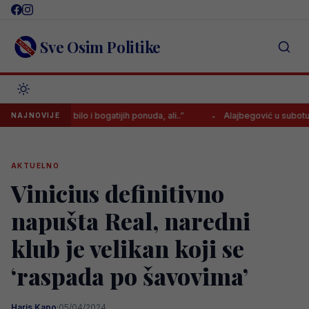
Skip
to
content
Sve Osim Politike
erima je bilo i bogatijih ponuda, ali..”
Alajbegović u subotu debituje
NAJNOVIJE
AKTUELNO
Vinicius definitivno
napušta Real, naredni
klub je velikan koji se
‘raspada po šavovima’
Haris Kapo
·
05/04/2024