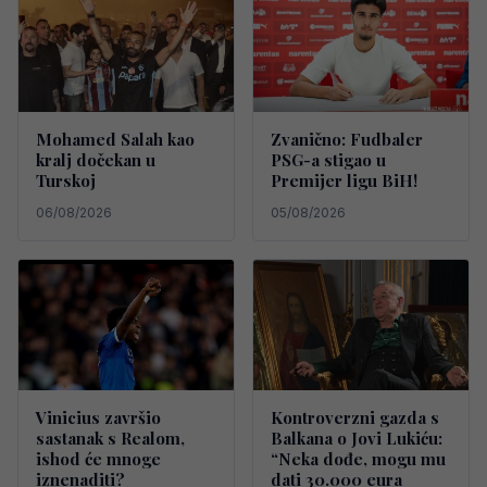
Mohamed Salah kao
Zvanično: Fudbaler
kralj dočekan u
PSG-a stigao u
Turskoj
Premijer ligu BiH!
06/08/2026
05/08/2026
Vinicius završio
Kontroverzni gazda s
sastanak s Realom,
Balkana o Jovi Lukiću:
ishod će mnoge
“Neka dođe, mogu mu
iznenaditi?
dati 30.000 eura