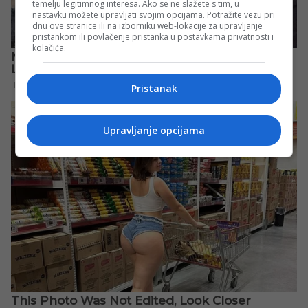
temelju legitimnog interesa. Ako se ne slažete s tim, u
nastavku možete upravljati svojim opcijama. Potražite vezu pri
dnu ove stranice ili na izborniku web-lokacije za upravljanje
pristankom ili povlačenje pristanka u postavkama privatnosti i
kolačića.
Pristanak
Upravljanje opcijama