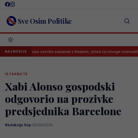
Skip
to
content
Sve Osim Politike
Vinicius završio sastanak s Realom, ishod će mnoge iznenaditi?
NAJNOVIJE
ISTAKNUTE
Xabi Alonso gospodski
odgovorio na prozivke
predsjednika Barcelone
Redakcija Sop
·
26/06/2025