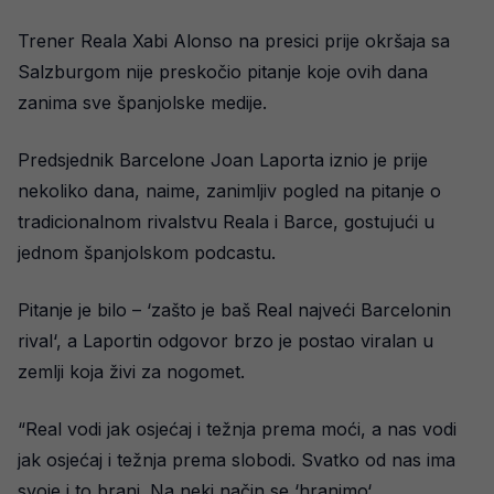
Trener Reala Xabi Alonso na presici prije okršaja sa
Salzburgom nije preskočio pitanje koje ovih dana
zanima sve španjolske medije.
Predsjednik Barcelone Joan Laporta iznio je prije
nekoliko dana, naime, zanimljiv pogled na pitanje o
tradicionalnom rivalstvu Reala i Barce, gostujući u
jednom španjolskom podcastu.
Pitanje je bilo – ‘zašto je baš Real najveći Barcelonin
rival‘, a Laportin odgovor brzo je postao viralan u
zemlji koja živi za nogomet.
“Real vodi jak osjećaj i težnja prema moći, a nas vodi
jak osjećaj i težnja prema slobodi. Svatko od nas ima
svoje i to brani. Na neki način se ‘hranimo‘