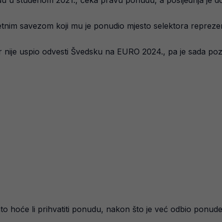
u u studenom 2021., čeka pravu ponudu, a posljednja je do
nim savezom koji mu je ponudio mjesto selektora reprezen
nije uspio odvesti Švedsku na EURO 2024., pa je sada pozi
nato hoće li prihvatiti ponudu, nakon što je već odbio ponude