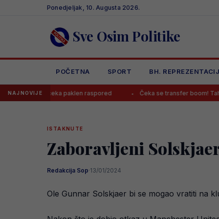
Skip
Ponedjeljak, 10. Augusta 2026.
to
content
Sve Osim Politike
POČETNA
SPORT
BH. REPREZENTACI
jeve čeka paklen raspored
Čeka se transfer boom! Tahirovića opet
NAJNOVIJE
ISTAKNUTE
Zaboravljeni Solskjaer
Redakcija Sop
·
13/01/2024
Ole Gunnar Solskjaer bi se mogao vratiti na 