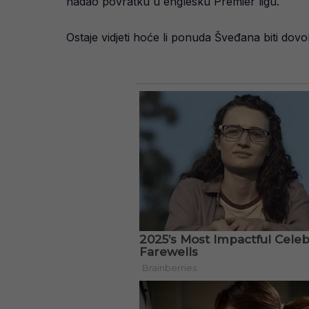
nadao povratku u englesku Premier ligu.
Ostaje vidjeti hoće li ponuda Šveđana biti dovol