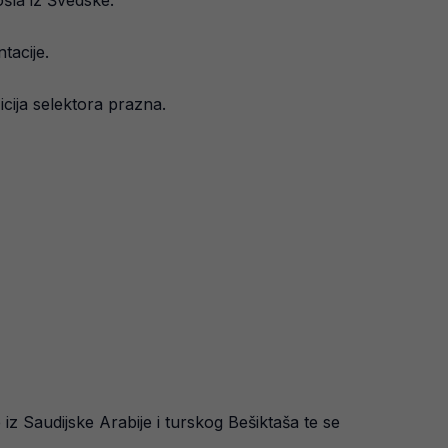
šla iz Švedske.
tacije.
cija selektora prazna.
 iz Saudijske Arabije i turskog Bešiktaša te se