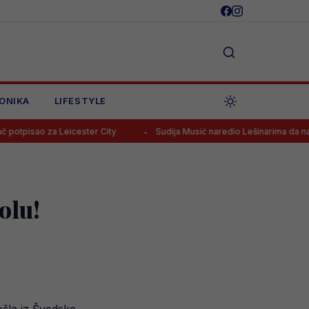
ONIKA
LIFESTYLE
 Leicester City
Sudija Musić naredio Lešinarima da napuste stadion,
olu!