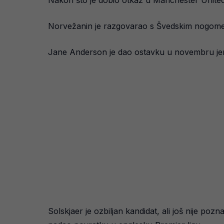
Nakon što je dobio otkaz u Manchester United
Norvežanin je razgovarao s Švedskim nogomet
Jane Anderson je dao ostavku u novembru jer 
Solskjaer je ozbiljan kandidat, ali još nije poz