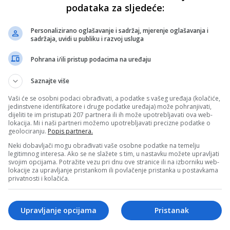
podataka za sljedeće:
Personalizirano oglašavanje i sadržaj, mjerenje oglašavanja i
sadržaja, uvidi u publiku i razvoj usluga
Pohrana i/ili pristup podacima na uređaju
Saznajte više
Vaši će se osobni podaci obrađivati, a podatke s vašeg uređaja (kolačiće,
jedinstvene identifikatore i druge podatke uređaja) može pohranjivati,
dijeliti te im pristupati 207 partnera ili ih može upotrebljavati ova web-
lokacija. Mi i naši partneri možemo upotrebljavati precizne podatke o
geolociranju.
Popis partnera.
Neki dobavljači mogu obrađivati vaše osobne podatke na temelju
legitimnog interesa. Ako se ne slažete s tim, u nastavku možete upravljati
svojim opcijama. Potražite vezu pri dnu ove stranice ili na izborniku web-
lokacije za upravljanje pristankom ili povlačenje pristanka u postavkama
privatnosti i kolačića.
Upravljanje opcijama
Pristanak