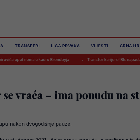
JA
TRANSFERI
LIGA PRVAKA
VIJESTI
CRNA HR
 nema u kadru Brondbyja
Transfer karijere! Bh. napadač potpisao za
 se vraća – ima ponudu na st
klupu nakon dvogodišnje pauze.