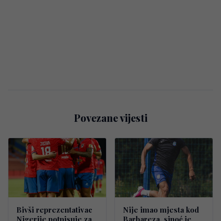
Povezane vijesti
Bivši reprezentativac
Nije imao mjesta kod
Nigerije potpisuje za
Barbareza, sinoć je