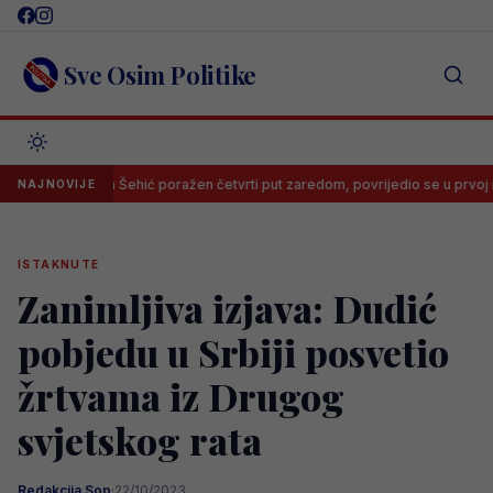
Skip
to
content
Sve Osim Politike
enjamin Šehić poražen četvrti put zaredom, povrijedio se u prvoj rundi
NAJNOVIJE
ISTAKNUTE
Zanimljiva izjava: Dudić
pobjedu u Srbiji posvetio
žrtvama iz Drugog
svjetskog rata
Redakcija Sop
·
22/10/2023