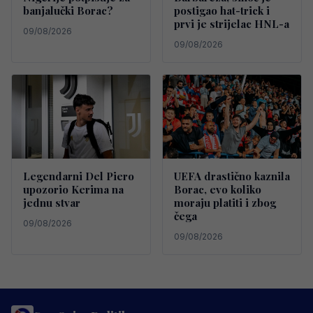
banjalučki Borac?
postigao hat-trick i
prvi je strijelac HNL-a
09/08/2026
09/08/2026
Legendarni Del Piero
UEFA drastično kaznila
upozorio Kerima na
Borac, evo koliko
jednu stvar
moraju platiti i zbog
čega
09/08/2026
09/08/2026