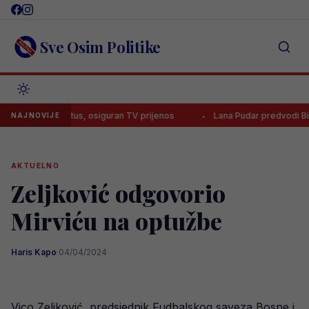
Skip
to
content
Sve Osim Politike
 za Juventus, osiguran TV prijenos
Lana Pudar predvodi BiH na Eu
NAJNOVIJE
AKTUELNO
Zeljković odgovorio
Mirviću na optužbe
Haris Kapo
·
04/04/2024
Vico Zeljković, predsjednik Fudbalskog saveza Bosne i