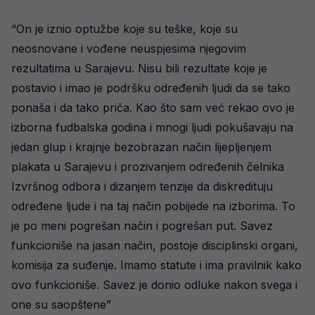
“On je iznio optužbe koje su teške, koje su
neosnovane i vođene neuspjesima njegovim
rezultatima u Sarajevu. Nisu bili rezultate koje je
postavio i imao je podršku određenih ljudi da se tako
ponaša i da tako priča. Kao što sam već rekao ovo je
izborna fudbalska godina i mnogi ljudi pokušavaju na
jedan glup i krajnje bezobrazan način lijepljenjem
plakata u Sarajevu i prozivanjem određenih čelnika
Izvršnog odbora i dizanjem tenzije da diskredituju
određene ljude i na taj način pobijede na izborima. To
je po meni pogrešan način i pogrešan put. Savez
funkcioniše na jasan način, postoje disciplinski organi,
komisija za suđenje. Imamo statute i ima pravilnik kako
ovo funkcioniše. Savez je donio odluke nakon svega i
one su saopštene”