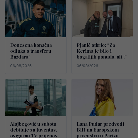
Donesena konačna
Pjanić otkrio: “Za
odluka o transferu
Kerima je bilo i
Baždara!
bogatijih ponuda, ali..”
06/08/2026
06/08/2026
Alajbegović u subotu
Lana Pudar predvodi
debituje za Juventus,
BiH na Europskom
osiguran TV prijenos
prvenstvu u Parizu