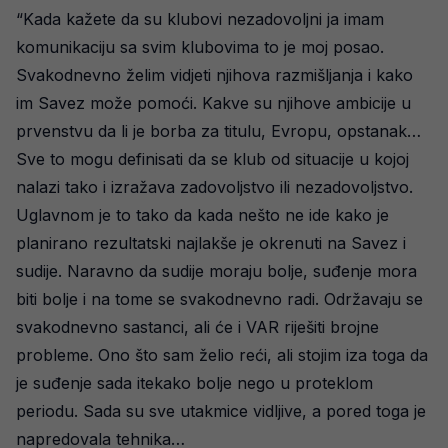
“Kada kažete da su klubovi nezadovoljni ja imam
komunikaciju sa svim klubovima to je moj posao.
Svakodnevno želim vidjeti njihova razmišljanja i kako
im Savez može pomoći. Kakve su njihove ambicije u
prvenstvu da li je borba za titulu, Evropu, opstanak…
Sve to mogu definisati da se klub od situacije u kojoj
nalazi tako i izražava zadovoljstvo ili nezadovoljstvo.
Uglavnom je to tako da kada nešto ne ide kako je
planirano rezultatski najlakše je okrenuti na Savez i
sudije. Naravno da sudije moraju bolje, suđenje mora
biti bolje i na tome se svakodnevno radi. Održavaju se
svakodnevno sastanci, ali će i VAR riješiti brojne
probleme. Ono što sam želio reći, ali stojim iza toga da
je suđenje sada itekako bolje nego u proteklom
periodu. Sada su sve utakmice vidljive, a pored toga je
napredovala tehnika…