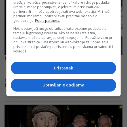
uređaja (kolačiće, jedinstvene identifikatore i druge podatke
uređaja) može pohranjivati, dijeliti te im pristupati 207
partnera ili ih može upotrebljavati ova web-lokacija. Mi i naši
partneri možemo upotrebljavati precizne podatke o
geolociranju.
Popis partnera.
Neki dobavljači mogu obrađivati vaše osobne podatke na
temelju legitimnog interesa. Ako se ne slažete s tim, u
nastavku možete upravljati svojim opcijama. Potražite vezu pri
dnu ove stranice ili na izborniku web-lokacije za upravljanje
pristankom ili povlačenje pristanka u postavkama privatnosti i
kolačića.
Pristanak
Upravljanje opcijama