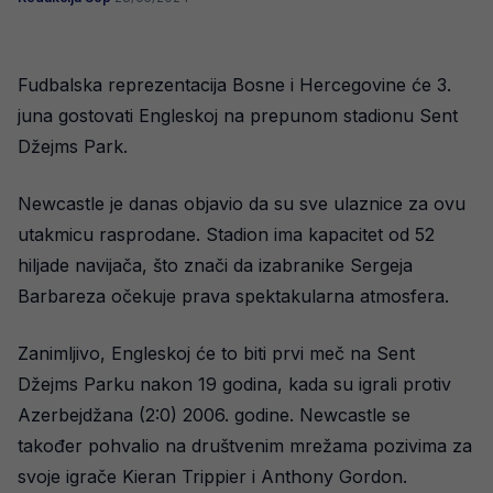
Fudbalska reprezentacija Bosne i Hercegovine će 3.
juna gostovati Engleskoj na prepunom stadionu Sent
Džejms Park.
Newcastle je danas objavio da su sve ulaznice za ovu
utakmicu rasprodane. Stadion ima kapacitet od 52
hiljade navijača, što znači da izabranike Sergeja
Barbareza očekuje prava spektakularna atmosfera.
Zanimljivo, Engleskoj će to biti prvi meč na Sent
Džejms Parku nakon 19 godina, kada su igrali protiv
Azerbejdžana (2:0) 2006. godine. Newcastle se
također pohvalio na društvenim mrežama pozivima za
svoje igrače Kieran Trippier i Anthony Gordon.