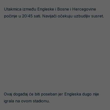
Utakmica između Engleske i Bosne i Hercegovine
počinje u 20:45 sati. Navijači očekuju uzbudljiv susret.
Ovaj događaj će biti poseban jer Engleska dugo nije
igrala na ovom stadionu.