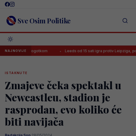
Skip
to
content
Sve Osim Politike
završila je pogotkom
Leeds od 15 sati igra protiv Leipziga, poznat
NAJNOVIJE
ISTAKNUTE
Zmajeve čeka spektakl u
Newcastleu, stadion je
rasprodan, evo koliko će
biti navijača
Redakcija Sop
·
28/05/2024