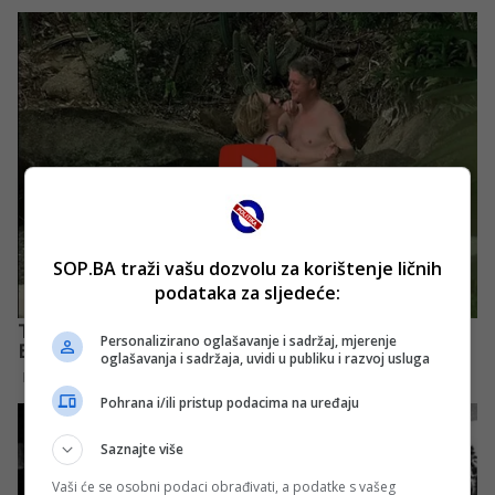
SOP.BA traži vašu dozvolu za korištenje ličnih
podataka za sljedeće:
Personalizirano oglašavanje i sadržaj, mjerenje
oglašavanja i sadržaja, uvidi u publiku i razvoj usluga
Pohrana i/ili pristup podacima na uređaju
Saznajte više
Vaši će se osobni podaci obrađivati, a podatke s vašeg