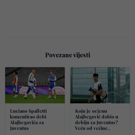
Povezane vijesti
Luciano Spalletti
Koju je ocjenu
komentirao debi
Alajbegović dobio u
Alajbegovića za
debiju za Juventus?
Juventus
Veću od većine..