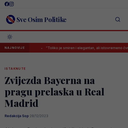
Skip
to
content
Sve Osim Politike
u Messiju
“Toliko je smiren i elegantan, ali istovremeno čvrst kao st
NAJNOVIJE
ISTAKNUTE
Zvijezda Bayerna na
pragu prelaska u Real
Madrid
Redakcija Sop
·
28/12/2023