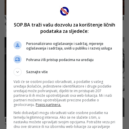
SOP.BA traži vašu dozvolu za korištenje ličnih
podataka za sljedeće:
Personalizirano oglašavanje i sadržaj, mjerenje
oglašavanja i sadržaja, uvidi u publiku i razvoj usluga
Pohrana i/ili pristup podacima na uređaju
Saznajte više
Vaši će se osobni podaci obrađivati, a podatke s vašeg
uređaja (kolačiće, jedinstvene identifikatore i druge podatke
uređaja) može pohranjivati, dijeliti te im pristupati 207
partnera ili ih može upotrebljavati ova web-lokacija. Mi i naši
partneri možemo upotrebljavati precizne podatke o
geolociranju.
Popis partnera.
Neki dobavljači mogu obrađivati vaše osobne podatke na
temelju legitimnog interesa. Ako se ne slažete s tim, u
nastavku možete upravljati svojim opcijama. Potražite vezu pri
dnu ove stranice ili na izborniku web-lokacije za upravljanje