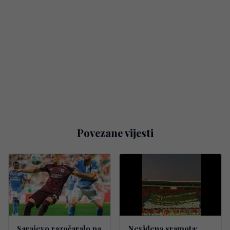
Povezane vijesti
Sarajevo razočaralo na
Neviđena sramota: