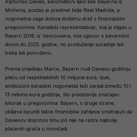
Alphonso Davies, karizmatični lijevi bek Bayerna iz
Minhena, postao je predmet želje Real Madrida, a
nogometna saga dobiva dodatnu draž s financijskim
pregovorima. Kanadski reprezentativac, koji je stigao u
Bayern 2018. iz Vancouvera, ima ugovor s bavarskim
divom do 2025. godine, no produženje suradnje tek
treba biti potvrđeno.
Prema izvještaju Marce, Bayern nudi Daviesu godišnju
plaću od respektabilnih 10 milijuna eura. Ipak,
ambiciozni kanadski nogometaš teži zaradi između 10 i
13 miliona eura godišnje, što predstavlja značajan
iskorak u pregovorima. Bayern, s druge strane,
oklijeva ispuniti takve financijske zahtjeve smatrajući da
Daviesov doprinos timu još nije na razini najbolje
plaćenih igrača u momčadi.