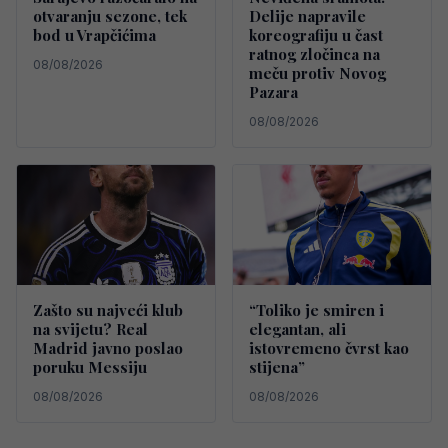
otvaranju sezone, tek
Delije napravile
bod u Vrapčićima
koreografiju u čast
ratnog zločinca na
08/08/2026
meču protiv Novog
Pazara
08/08/2026
Zašto su najveći klub
“Toliko je smiren i
na svijetu? Real
elegantan, ali
Madrid javno poslao
istovremeno čvrst kao
poruku Messiju
stijena”
08/08/2026
08/08/2026