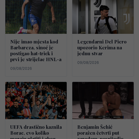
Nije imao mjesta kod
Legendarni Del Piero
Barbareza, sinoć je
upozorio Kerima na
postigao hat-trick i
jednu stvar
prvi je strijelac HNL-a
09/08/2026
09/08/2026
UEFA drastično kaznila
Benjamin Šehić
Borac, evo koliko
poražen četvrti put
moraju platiti i zbog
zaredom, povrijedio