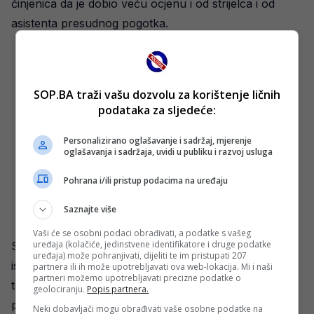
činjenica da je dobio veću ocjenu i od strijelca i od
asistenta presudnog pogotka.
SOP.BA traži vašu dozvolu za korištenje ličnih
podataka za sljedeće:
Personalizirano oglašavanje i sadržaj, mjerenje
oglašavanja i sadržaja, uvidi u publiku i razvoj usluga
Pohrana i/ili pristup podacima na uređaju
Saznajte više
Vaši će se osobni podaci obrađivati, a podatke s vašeg
uređaja (kolačiće, jedinstvene identifikatore i druge podatke
Sheffield United se i pored pobjede nalazi u zoni
uređaja) može pohranjivati, dijeliti te im pristupati 207
ispadanja sa tek osam osvojenih bodova. Ovo je bila
partnera ili ih može upotrebljavati ova web-lokacija. Mi i naši
partneri možemo upotrebljavati precizne podatke o
tek druga pobjeda u ovoj sezoni. Prva se dogodila
geolociranju.
Popis partnera.
protiv Wolvesa također na ovom terenu.
Neki dobavljači mogu obrađivati vaše osobne podatke na