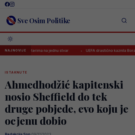
Skip
to
content
Sve Osim Politike
iero upozorio Kerima na jednu stvar
UEFA drastično kaznila Borac, 
NAJNOVIJE
ISTAKNUTE
Ahmedhodžić kapitenski
nosio Sheffield do tek
druge pobjede, evo koju je
ocjenu dobio
Redakcija Sop
·
09/12/2023