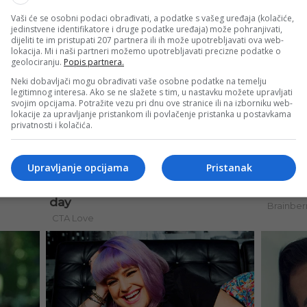
Vaši će se osobni podaci obrađivati, a podatke s vašeg uređaja (kolačiće,
jedinstvene identifikatore i druge podatke uređaja) može pohranjivati,
dijeliti te im pristupati 207 partnera ili ih može upotrebljavati ova web-
lokacija. Mi i naši partneri možemo upotrebljavati precizne podatke o
geolociranju.
Popis partnera.
Neki dobavljači mogu obrađivati vaše osobne podatke na temelju
legitimnog interesa. Ako se ne slažete s tim, u nastavku možete upravljati
svojim opcijama. Potražite vezu pri dnu ove stranice ili na izborniku web-
lokacije za upravljanje pristankom ili povlačenje pristanka u postavkama
privatnosti i kolačića.
Upravljanje opcijama
Pristanak