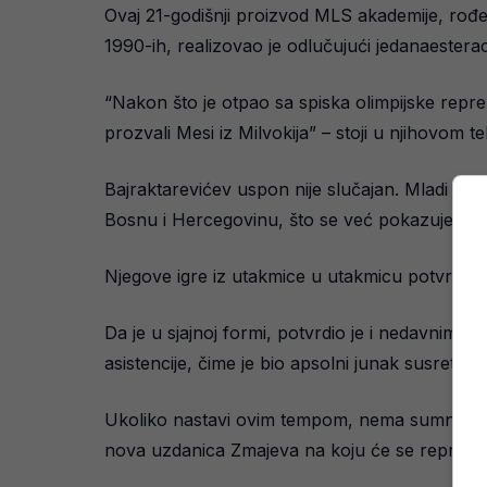
Ovaj 21-godišnji proizvod MLS akademije, rođen
1990-ih, realizovao je odlučujući jedanaestera
“Nakon što je otpao sa spiska olimpijske repre
prozvali Mesi iz Milvokija” – stoji u njihovom te
Bajraktarevićev uspon nije slučajan. Mladi fudb
Bosnu i Hercegovinu, što se već pokazuje ka
Njegove igre iz utakmice u utakmicu potvrđuju
Da je u sjajnoj formi, potvrdio je i nedavnim 
asistencije, čime je bio apsolni junak susreta.
Ukoliko nastavi ovim tempom, nema sumnje da bi
nova uzdanica Zmajeva na koju će se reprezent