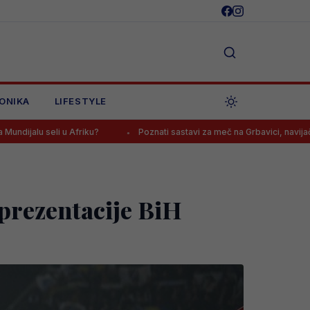
ONIKA
LIFESTYLE
?
Poznati sastavi za meč na Grbavici, navijači Želje: “Kako se ono
eprezentacije BiH