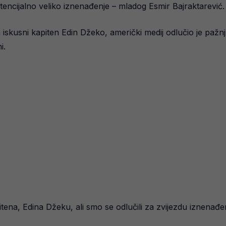
tencijalno veliko iznenađenje – mladog Esmir Bajraktarević.
en iskusni kapiten Edin Džeko, američki medij odlučio je pažn
i.
tena, Edina Džeku, ali smo se odlučili za zvijezdu iznenađe