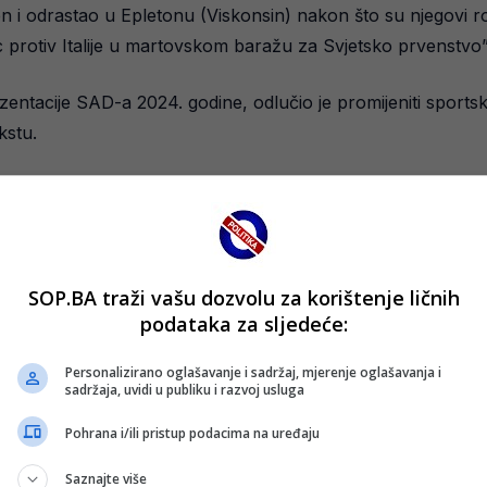
 i odrastao u Epletonu (Viskonsin) nakon što su njegovi ro
c protiv Italije u martovskom baražu za Svjetsko prvenstvo”
zentacije SAD-a 2024. godine, odlučio je promijeniti sportsk
kstu.
aler izgradio je svoj put kroz američki sistem, ali je odluči
o pun pogodak.
 da posjeduje kvalitet za najveću scenu.
SOP.BA traži vašu dozvolu za korištenje ličnih
podataka za sljedeće:
nastupom za PSV Eindhoven, gdje je odigrao spektakularan me
Personalizirano oglašavanje i sadržaj, mjerenje oglašavanja i
sadržaja, uvidi u publiku i razvoj usluga
 Bajraktarević mogao postati jedno od najprijatnijih iznen
Pohrana i/ili pristup podacima na uređaju
acija oslanjati u godinama koje dolaze.
Saznajte više