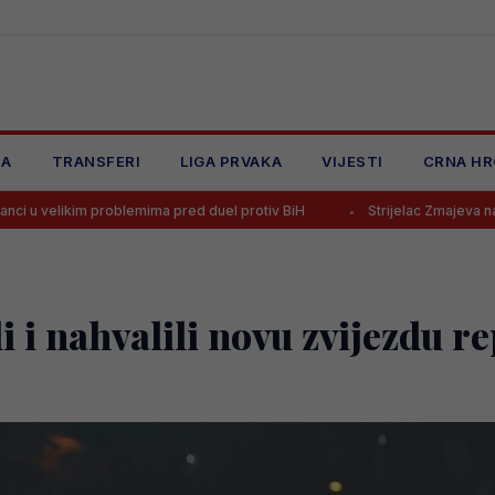
JA
TRANSFERI
LIGA PRVAKA
VIJESTI
CRNA HR
ma pred duel protiv BiH
Strijelac Zmajeva na Mundijalu seli u Afriku
 i nahvalili novu zvijezdu r