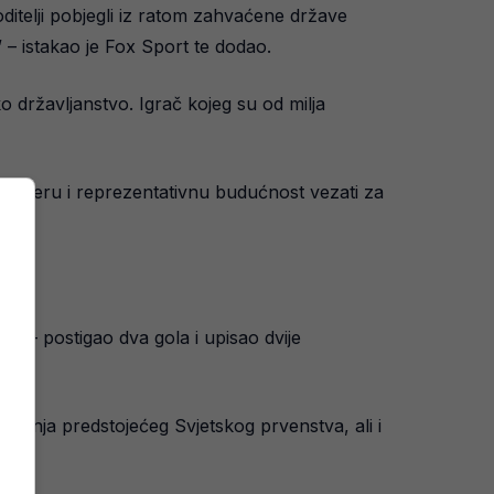
ditelji pobjegli iz ratom zahvaćene države
 – istakao je Fox Sport te dodao.
o državljanstvo. Igrač kojeg su od milja
o karijeru i reprezentativnu budućnost vezati za
č – postigao dva gola i upisao dvije
ađenja predstojećeg Svjetskog prvenstva, ali i