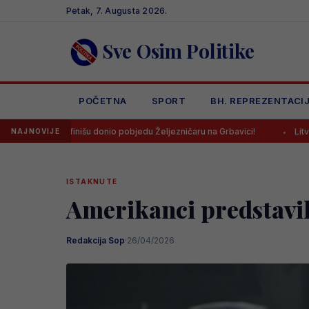
Skip
Petak, 7. Augusta 2026.
to
content
Sve Osim Politike
POČETNA
SPORT
BH. REPREZENTACI
onio pobjedu Željezničaru na Grbavici!
Litvanci u velikim problemi
NAJNOVIJE
ISTAKNUTE
Amerikanci predstavili
Redakcija Sop
·
26/04/2026