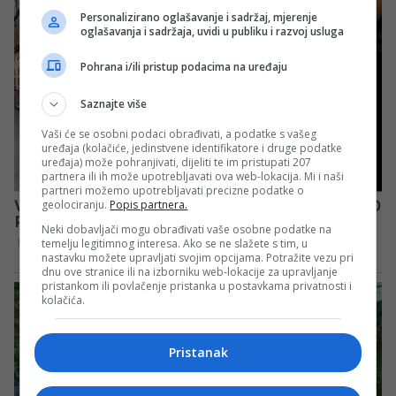
Personalizirano oglašavanje i sadržaj, mjerenje
oglašavanja i sadržaja, uvidi u publiku i razvoj usluga
Pohrana i/ili pristup podacima na uređaju
Saznajte više
Vaši će se osobni podaci obrađivati, a podatke s vašeg
uređaja (kolačiće, jedinstvene identifikatore i druge podatke
uređaja) može pohranjivati, dijeliti te im pristupati 207
partnera ili ih može upotrebljavati ova web-lokacija. Mi i naši
partneri možemo upotrebljavati precizne podatke o
geolociranju.
Popis partnera.
Neki dobavljači mogu obrađivati vaše osobne podatke na
temelju legitimnog interesa. Ako se ne slažete s tim, u
nastavku možete upravljati svojim opcijama. Potražite vezu pri
dnu ove stranice ili na izborniku web-lokacije za upravljanje
pristankom ili povlačenje pristanka u postavkama privatnosti i
kolačića.
Pristanak