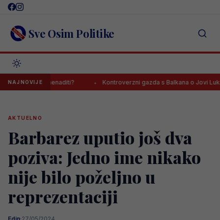
Skip
to
content
Sve Osim Politike
noge iznenaditi?
Kontroverzni gazda s Balkana o Jovi Lukiću: “Ne
NAJNOVIJE
AKTUELNO
Barbarez uputio još dva
poziva: Jedno ime nikako
nije bilo poželjno u
reprezentaciji
Edin
·
27/05/2024