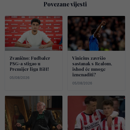
Povezane vijesti
Zvanično: Fudbaler
Vinicius završio
PSG-a stigao u
sastanak s Realom,
Premijer ligu BiH!
ishod će mnoge
iznenaditi?
05/08/2026
05/08/2026