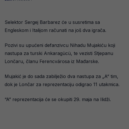
Selektor Sergej Barbarez će u susretima sa
Engleskom i Italijom računati na još dva igrača.
Pozivi su upućeni defanzivcu Nihadu Mujakiću koji
nastupa za turski Ankaragücü, te vezisti Stjepanu
Lončaru, članu Ferencvárosa iz Mađarske.
Mujakić je do sada zabilježio dva nastupa za „A“ tim,
dok je Lončar za reprezentaciju odigrao 11 utakmica.
“A” reprezentacija će se okupiti 29. maja na Ilidži.