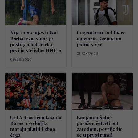
Nije imao mjesta kod
Legendarni Del Piero
Barbareza, sinoć je
upozorio Kerima na
postigao hat-trick i
jednu stvar
prvi je strijelac HNL-a
09/08/2026
09/08/2026
UEFA drastično kaznila
Benjamin Šehić
Borac, evo koliko
poražen četvrti put
moraju platiti i zbog
zaredom, povrijedio
čega
se u prvoj rundi