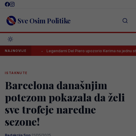
Skip
to
content
Sve Osim Politike
 HNL-a
Legendarni Del Piero upozorio Kerima na jednu stvar
NAJNOVIJE
ISTAKNUTE
Barcelona današnjim
potezom pokazala da želi
sve trofeje naredne
sezone!
Redakcija Sop
·
21/05/2025