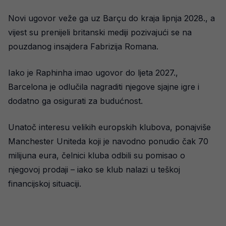
Novi ugovor veže ga uz Barçu do kraja lipnja 2028., a
vijest su prenijeli britanski mediji pozivajući se na
pouzdanog insajdera Fabrizija Romana.
Iako je Raphinha imao ugovor do ljeta 2027.,
Barcelona je odlučila nagraditi njegove sjajne igre i
dodatno ga osigurati za budućnost.
Unatoč interesu velikih europskih klubova, ponajviše
Manchester Uniteda koji je navodno ponudio čak 70
milijuna eura, čelnici kluba odbili su pomisao o
njegovoj prodaji – iako se klub nalazi u teškoj
financijskoj situaciji.