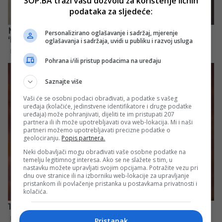
SOP.BA traži vašu dozvolu za korištenje ličnih
podataka za sljedeće:
Personalizirano oglašavanje i sadržaj, mjerenje
oglašavanja i sadržaja, uvidi u publiku i razvoj usluga
Pohrana i/ili pristup podacima na uređaju
Saznajte više
Vaši će se osobni podaci obrađivati, a podatke s vašeg
uređaja (kolačiće, jedinstvene identifikatore i druge podatke
uređaja) može pohranjivati, dijeliti te im pristupati 207
partnera ili ih može upotrebljavati ova web-lokacija. Mi i naši
partneri možemo upotrebljavati precizne podatke o
geolociranju.
Popis partnera.
Neki dobavljači mogu obrađivati vaše osobne podatke na
temelju legitimnog interesa. Ako se ne slažete s tim, u
nastavku možete upravljati svojim opcijama. Potražite vezu pri
dnu ove stranice ili na izborniku web-lokacije za upravljanje
pristankom ili povlačenje pristanka u postavkama privatnosti i
kolačića.
Pristanak