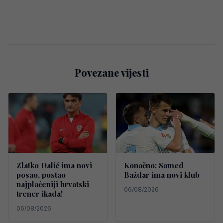
Povezane vijesti
Zlatko Dalić ima novi
Konačno: Samed
posao, postao
Baždar ima novi klub
najplaćeniji hrvatski
06/08/2026
trener ikada!
06/08/2026