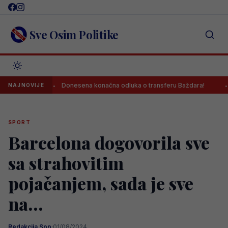
Skip
to
content
Sve Osim Politike
p?!
Donesena konačna odluka o transferu Baždara!
Pjanić
NAJNOVIJE
SPORT
Barcelona dogovorila sve
sa strahovitim
pojačanjem, sada je sve
na…
Redakcija Sop
·
01/08/2024