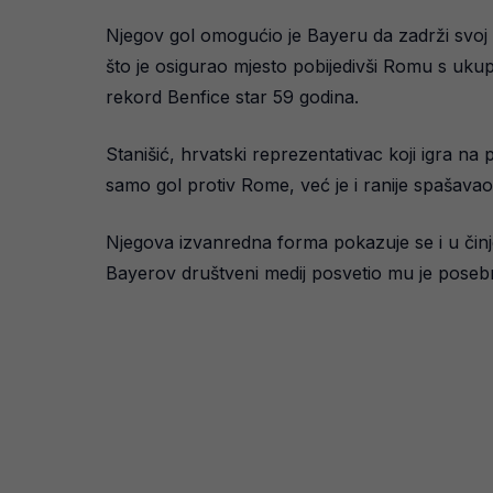
Njegov gol omogućio je Bayeru da zadrži svoj 
što je osigurao mjesto pobijedivši Romu s uku
rekord Benfice star 59 godina.
Stanišić, hrvatski reprezentativac koji igra na 
samo gol protiv Rome, već je i ranije spašav
Njegova izvanredna forma pokazuje se i u činje
Bayerov društveni medij posvetio mu je posebn