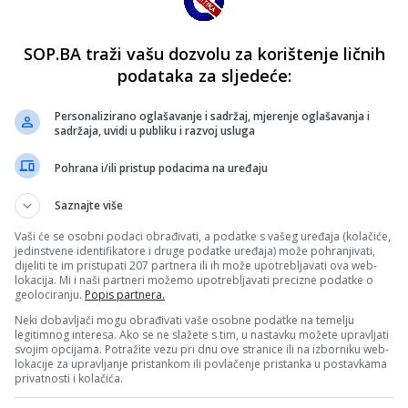
SOP.BA traži vašu dozvolu za korištenje ličnih
podataka za sljedeće:
Personalizirano oglašavanje i sadržaj, mjerenje oglašavanja i
sadržaja, uvidi u publiku i razvoj usluga
Pohrana i/ili pristup podacima na uređaju
Saznajte više
Vaši će se osobni podaci obrađivati, a podatke s vašeg uređaja (kolačiće,
jedinstvene identifikatore i druge podatke uređaja) može pohranjivati,
dijeliti te im pristupati 207 partnera ili ih može upotrebljavati ova web-
lokacija. Mi i naši partneri možemo upotrebljavati precizne podatke o
geolociranju.
Popis partnera.
Neki dobavljači mogu obrađivati vaše osobne podatke na temelju
legitimnog interesa. Ako se ne slažete s tim, u nastavku možete upravljati
svojim opcijama. Potražite vezu pri dnu ove stranice ili na izborniku web-
lokacije za upravljanje pristankom ili povlačenje pristanka u postavkama
privatnosti i kolačića.