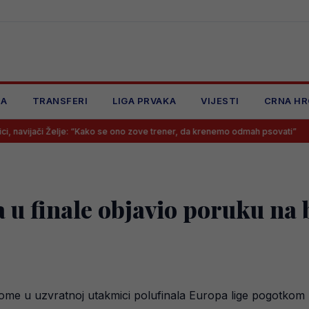
JA
TRANSFERI
LIGA PRVAKA
VIJESTI
CRNA HR
Želje: “Kako se ono zove trener, da krenemo odmah psovati”
Samed 
u finale objavio poruku na
Rome u uzvratnoj utakmici polufinala Europa lige pogotkom u