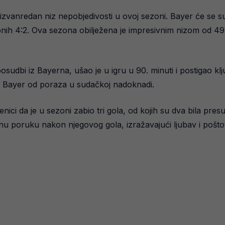
izvanredan niz nepobjedivosti u ovoj sezoni. Bayer će se su
pnih 4:2. Ova sezona obilježena je impresivnim nizom od 4
posudbi iz Bayerna, ušao je u igru u 90. minuti i postigao kl
ao Bayer od poraza u sudačkoj nadoknadi.
nici da je u sezoni zabio tri gola, od kojih su dva bila pre
u poruku nakon njegovog gola, izražavajući ljubav i pošto