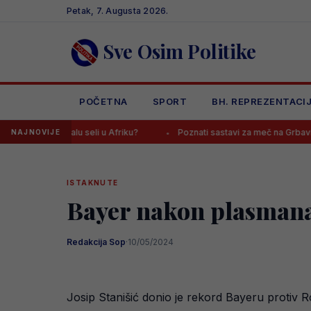
Skip
Petak, 7. Augusta 2026.
to
content
Sve Osim Politike
POČETNA
SPORT
BH. REPREZENTACI
dijalu seli u Afriku?
Poznati sastavi za meč na Grbavici, navijači 
NAJNOVIJE
ISTAKNUTE
Bayer nakon plasmana 
Redakcija Sop
·
10/05/2024
Josip Stanišić donio je rekord Bayeru protiv 