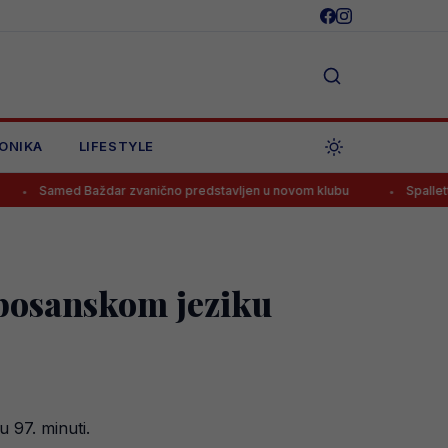
ONIKA
LIFESTYLE
Baždar zvanično predstavljen u novom klubu
Spalletti već odlučio
 bosanskom jeziku
 97. minuti.