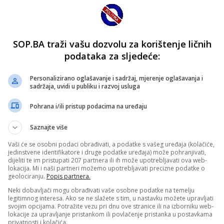
SOP.BA traži vašu dozvolu za korištenje ličnih
podataka za sljedeće:
Personalizirano oglašavanje i sadržaj, mjerenje oglašavanja i
sadržaja, uvidi u publiku i razvoj usluga
Pohrana i/ili pristup podacima na uređaju
Saznajte više
Vaši će se osobni podaci obrađivati, a podatke s vašeg uređaja (kolačiće,
jedinstvene identifikatore i druge podatke uređaja) može pohranjivati,
dijeliti te im pristupati 207 partnera ili ih može upotrebljavati ova web-
lokacija. Mi i naši partneri možemo upotrebljavati precizne podatke o
geolociranju.
Popis partnera.
Neki dobavljači mogu obrađivati vaše osobne podatke na temelju
legitimnog interesa. Ako se ne slažete s tim, u nastavku možete upravljati
svojim opcijama. Potražite vezu pri dnu ove stranice ili na izborniku web-
lokacije za upravljanje pristankom ili povlačenje pristanka u postavkama
privatnosti i kolačića.