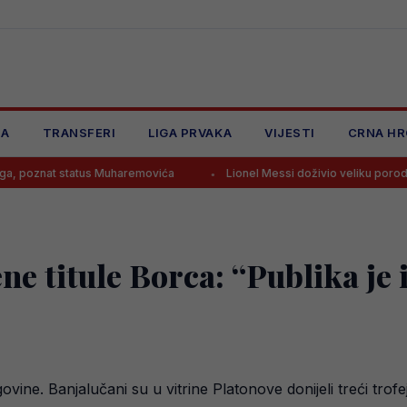
JA
TRANSFERI
LIGA PRVAKA
VIJESTI
CRNA HR
 status Muharemovića
Lionel Messi doživio veliku porodičnu tragedi
e titule Borca: “Publika je i
vine. Banjalučani su u vitrine Platonove donijeli treći tro