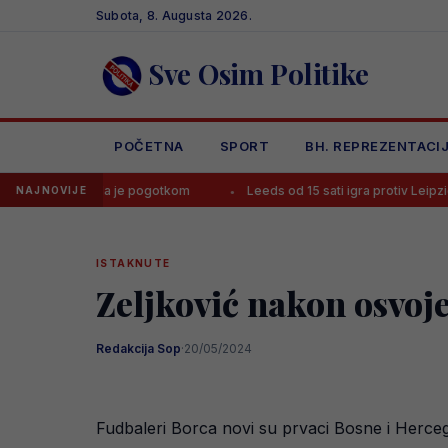
Skip
Subota, 8. Augusta 2026.
to
content
Sve Osim Politike
POČETNA
SPORT
BH. REPREZENTACI
 završila je pogotkom
Leeds od 15 sati igra protiv Leipziga, poznat
NAJNOVIJE
ISTAKNUTE
Zeljković nakon osvojen
Redakcija Sop
·
20/05/2024
Fudbaleri Borca novi su prvaci Bosne i Hercego