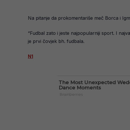
Na pitanje da prokomentariše meč Borca i Igma
“Fudbal zato i jeste najpopularniji sport. I naj
je prvi čovjek bh. fudbala.
N1