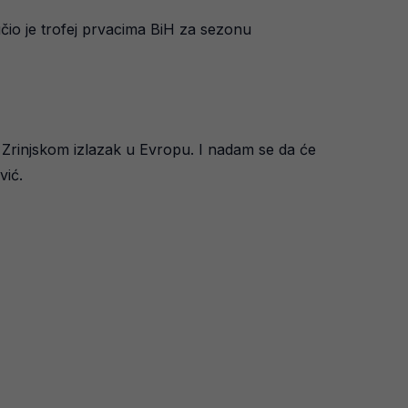
čio je trofej prvacima BiH za sezonu
 i Zrinjskom izlazak u Evropu. I nadam se da će
vić.