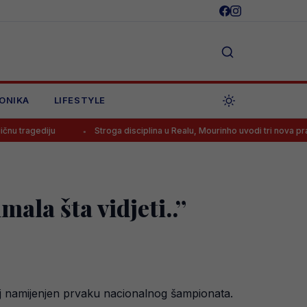
ONIKA
LIFESTYLE
ju
Stroga disciplina u Realu, Mourinho uvodi tri nova pravila
mala šta vidjeti..”
fej namijenjen prvaku nacionalnog šampionata.