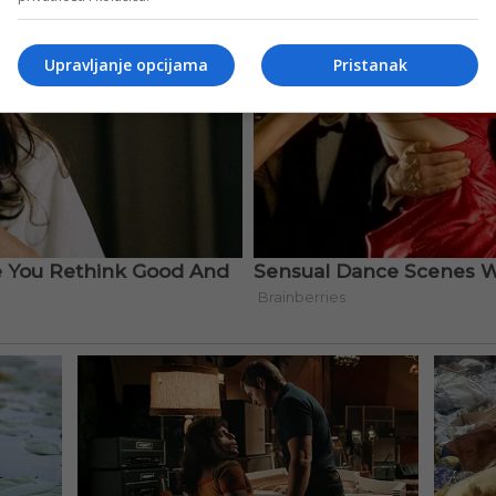
Upravljanje opcijama
Pristanak