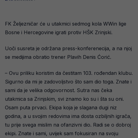
FK Željezničar će u utakmici sedmog kola WWin lige
Bosne i Hercegovine igrati protiv HŠK Zrinjski.
Uoči susreta je održana press-konferenecija, a na njoj
se medijima obratio trener Plavih Denis Ćorić.
– Ovu priliku koristim da čestitam 103. rođendan klubu.
Sigurno da mi je zadovoljstvo što sam dio toga. Znate i
sami da je velika odgovornost. Sutra nas čeka
utakmica sa Zrinjskim, svi znamo ko su i šta su oni.
Osam puta prvaci. Ekipa koja je slagana dugi niz
godina, a u svojim redovima ima dosta ozbiljnih igrača,
tu prije svega mislim na ofanzivni dio. Radi se o dobroj
ekipi. Znate i sami, uvijek sam fokusiran na svoju