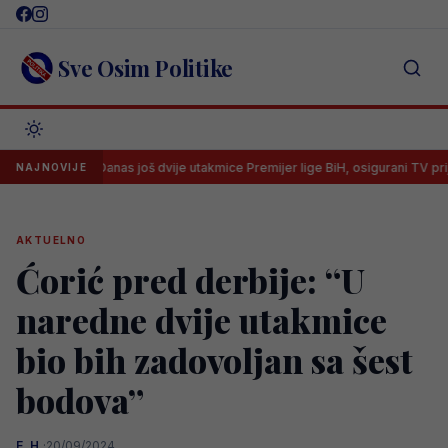
Skip
to
content
Sve Osim Politike
Danas još dvije utakmice Premijer lige BiH, osigurani TV prijenosi
NAJNOVIJE
AKTUELNO
Ćorić pred derbije: “U
naredne dvije utakmice
bio bih zadovoljan sa šest
bodova”
E. H.
·
20/09/2024