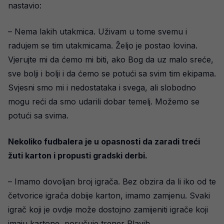
nastavio:
– Nema lakih utakmica. Uživam u tome svemu i
radujem se tim utakmicama. Željo je postao lovina.
Vjerujte mi da ćemo mi biti, ako Bog da uz malo sreće,
sve bolji i bolji i da ćemo se potući sa svim tim ekipama.
Svjesni smo mi i nedostataka i svega, ali slobodno
mogu reći da smo udarili dobar temelj. Možemo se
potući sa svima.
Nekoliko fudbalera je u opasnosti da zaradi treći
žuti karton i propusti gradski derbi.
– Imamo dovoljan broj igrača. Bez obzira da li iko od te
četvorice igrača dobije karton, imamo zamjenu. Svaki
igrač koji je ovdje može dostojno zamijeniti igrače koji
imaju kartone, poručuje trener Plavih.