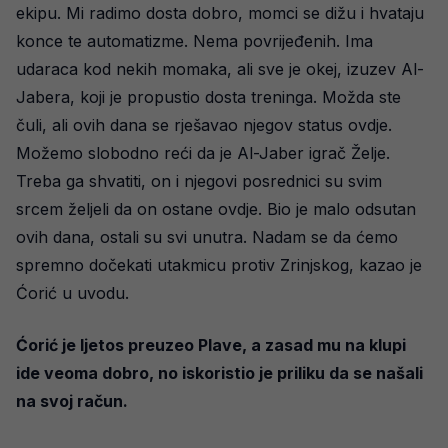
ekipu. Mi radimo dosta dobro, momci se dižu i hvataju
konce te automatizme. Nema povrijeđenih. Ima
udaraca kod nekih momaka, ali sve je okej, izuzev Al-
Jabera, koji je propustio dosta treninga. Možda ste
čuli, ali ovih dana se rješavao njegov status ovdje.
Možemo slobodno reći da je Al-Jaber igrač Želje.
Treba ga shvatiti, on i njegovi posrednici su svim
srcem željeli da on ostane ovdje. Bio je malo odsutan
ovih dana, ostali su svi unutra. Nadam se da ćemo
spremno dočekati utakmicu protiv Zrinjskog, kazao je
Ćorić u uvodu.
Ćorić je ljetos preuzeo Plave, a zasad mu na klupi
ide veoma dobro, no iskoristio je priliku da se našali
na svoj račun.