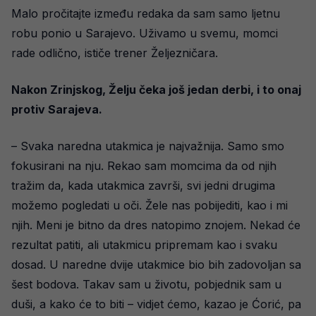
Malo pročitajte između redaka da sam samo ljetnu
robu ponio u Sarajevo. Uživamo u svemu, momci
rade odlično, ističe trener Željezničara.
Nakon Zrinjskog, Želju čeka još jedan derbi, i to onaj
protiv Sarajeva.
– Svaka naredna utakmica je najvažnija. Samo smo
fokusirani na nju. Rekao sam momcima da od njih
tražim da, kada utakmica završi, svi jedni drugima
možemo pogledati u oči. Žele nas pobijediti, kao i mi
njih. Meni je bitno da dres natopimo znojem. Nekad će
rezultat patiti, ali utakmicu pripremam kao i svaku
dosad. U naredne dvije utakmice bio bih zadovoljan sa
šest bodova. Takav sam u životu, pobjednik sam u
duši, a kako će to biti – vidjet ćemo, kazao je Ćorić, pa