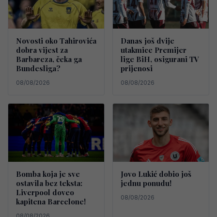
Novosti oko Tahirovića
Danas još dvije
dobra vijest za
utakmice Premijer
Barbareza, čeka ga
lige BiH, osigurani TV
Bundesliga?
prijenosi
08/08/2026
08/08/2026
Bomba koja je sve
Jovo Lukić dobio još
ostavila bez teksta:
jednu ponudu!
Liverpool doveo
08/08/2026
kapitena Barcelone!
08/08/2026