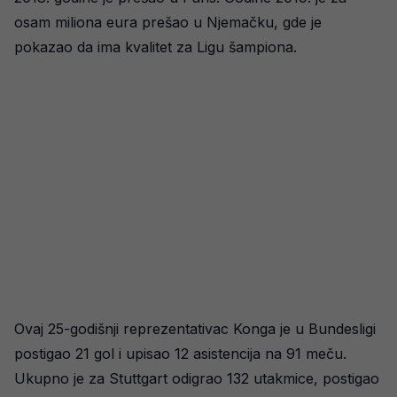
osam miliona eura prešao u Njemačku, gde je
pokazao da ima kvalitet za Ligu šampiona.
Ovaj 25-godišnji reprezentativac Konga je u Bundesligi
postigao 21 gol i upisao 12 asistencija na 91 meču.
Ukupno je za Stuttgart odigrao 132 utakmice, postigao