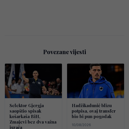
Povezane vijesti
Selektor Gjergja
Hadžikadunić blizu
saopštio spisak
potpisa, ovaj transfer
košarkaša BiH,
bio bi pun pogodak
Zmajevi bez dva važna
10/08/2026
igrača