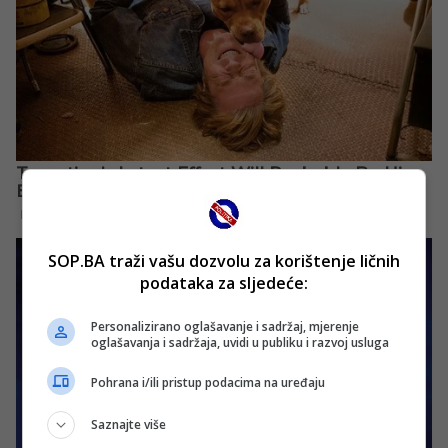
SOP.BA traži vašu dozvolu za korištenje ličnih
podataka za sljedeće:
Personalizirano oglašavanje i sadržaj, mjerenje
oglašavanja i sadržaja, uvidi u publiku i razvoj usluga
Pohrana i/ili pristup podacima na uređaju
Saznajte više