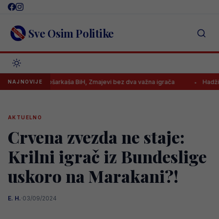
Skip
to
content
Sve Osim Politike
isak košarkaša BiH, Zmajevi bez dva važna igrača
Hadžikadunić bli
NAJNOVIJE
AKTUELNO
Crvena zvezda ne staje:
Krilni igrač iz Bundeslige
uskoro na Marakani?!
E. H.
·
03/09/2024