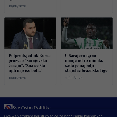
10/08/2026
Potpredsjednik Borca
U Sarajevu igrao
prozvao “sarajevsku
manje od 10 minuta,
čaršiju”: ‘Zna se šta
sada je najbolji
njih najviše boli..’
strijelac brazilske lige
10/08/2026
10/08/2026
Sve Osim Politike
PRAVILA PRIVATNOSTI
MARKETING
USLOVI KORIŠTENJA
Ova web stranica koristi kolačiće za poboljšanje korisničkog