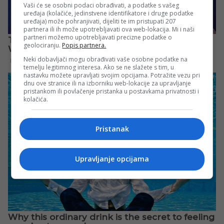
Vaši će se osobni podaci obrađivati, a podatke s vašeg
uređaja (kolačiće, jedinstvene identifikatore i druge podatke
uređaja) može pohranjivati, dijeliti te im pristupati 207
partnera ili ih može upotrebljavati ova web-lokacija. Mi i naši
partneri možemo upotrebljavati precizne podatke o
geolociranju.
Popis partnera.
Neki dobavljači mogu obrađivati vaše osobne podatke na
temelju legitimnog interesa. Ako se ne slažete s tim, u
nastavku možete upravljati svojim opcijama. Potražite vezu pri
dnu ove stranice ili na izborniku web-lokacije za upravljanje
pristankom ili povlačenje pristanka u postavkama privatnosti i
kolačića.
Pristanak
Upravljanje opcijama