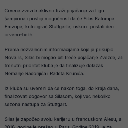
Crvena zvezda aktivno traži pojačanja za Ligu
šampiona i postoji mogućnost da će Silas Katompa
Emvupa, krilni igrač Stuttgarta, uskoro postati deo
crveno-belih.
Prema nezvaničnim informacijama koje je prikupio
Nova.rs, Silas bi mogao biti treće pojačanje Zvezde, ali
trenutni prioritet kluba je da finalizuje dolazak
Nemanje Radonjića i Radeta Krunića.
Iz kluba su uvereni da će nakon toga, do kraja dana,
finalizovati dogovor sa Silasom, koji već nekoliko
sezona nastupa za Stuttgart.
Silas je započeo svoju karijeru u francuskom Alesu, a
2018. godine je prešao u Paris. Godine 2019. je za