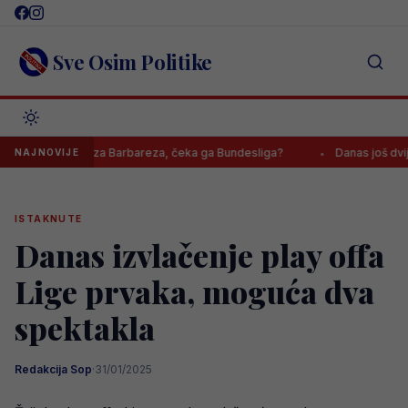
Skip
to
content
Sve Osim Politike
bra vijest za Barbareza, čeka ga Bundesliga?
Danas još dvije utakm
NAJNOVIJE
ISTAKNUTE
Danas izvlačenje play offa
Lige prvaka, moguća dva
spektakla
Redakcija Sop
·
31/01/2025