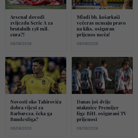
Arsenal dovodi
Mladi bh. košarkaši
zvijezdu Serie A za
večeras nemaju pravo
brutalnih 138 mil.
na kiks, osiguran
eura?!
prijenos meča!
08/08/2026
08/08/2026
Novosti oko Tahirovića
Danas još dvije
dobra vijest za
utakmice Premijer
Barbareza, čeka ga
lige BiH, osigurani TV
Bundesliga?
prijenosi
08/08/2026
08/08/2026