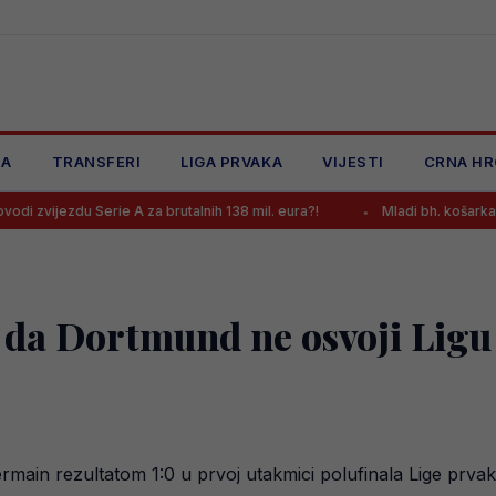
JA
TRANSFERI
LIGA PRVAKA
VIJESTI
CRNA HR
erie A za brutalnih 138 mil. eura?!
Mladi bh. košarkaši večeras nem
 da Dortmund ne osvoji Ligu
ermain rezultatom 1:0 u prvoj utakmici polufinala Lige pr