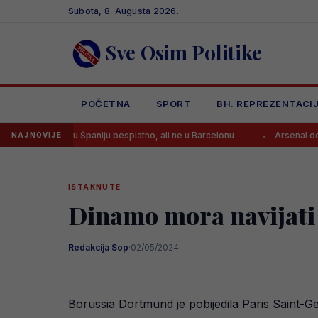
Skip
Subota, 8. Augusta 2026.
to
content
Sve Osim Politike
POČETNA
SPORT
BH. REPREZENTACI
že u Španiju besplatno, ali ne u Barcelonu
Arsenal dovodi zvijezdu S
NAJNOVIJE
ISTAKNUTE
Dinamo mora navijati
Redakcija Sop
·
02/05/2024
Borussia Dortmund je pobijedila Paris Saint-G