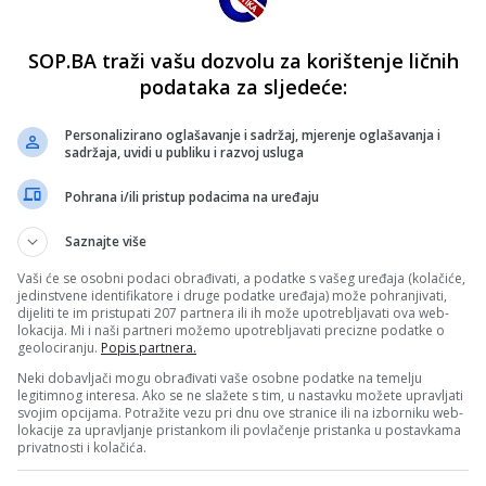
SOP.BA traži vašu dozvolu za korištenje ličnih
podataka za sljedeće:
Personalizirano oglašavanje i sadržaj, mjerenje oglašavanja i
sadržaja, uvidi u publiku i razvoj usluga
Pohrana i/ili pristup podacima na uređaju
Saznajte više
Vaši će se osobni podaci obrađivati, a podatke s vašeg uređaja (kolačiće,
jedinstvene identifikatore i druge podatke uređaja) može pohranjivati,
dijeliti te im pristupati 207 partnera ili ih može upotrebljavati ova web-
lokacija. Mi i naši partneri možemo upotrebljavati precizne podatke o
geolociranju.
Popis partnera.
Neki dobavljači mogu obrađivati vaše osobne podatke na temelju
legitimnog interesa. Ako se ne slažete s tim, u nastavku možete upravljati
svojim opcijama. Potražite vezu pri dnu ove stranice ili na izborniku web-
lokacije za upravljanje pristankom ili povlačenje pristanka u postavkama
privatnosti i kolačića.