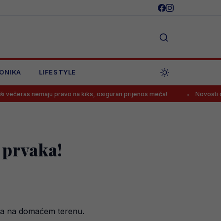
ONIKA
LIFESTYLE
aju pravo na kiks, osiguran prijenos meča!
Novosti oko Tahirovića
 prvaka!
vaka na domaćem terenu.