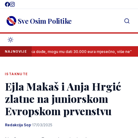
Skip
to
content
Sve Osim Politike
ukiću: “Neka dođe, mogu mu dati 30.000 eura mjesečno, više ne”
Sp
NAJNOVIJE
ISTAKNUTE
Ejla Makaš i Anja Hrgić
zlatne na juniorskom
Evropskom prvenstvu
Redakcija Sop
·
17/03/2025