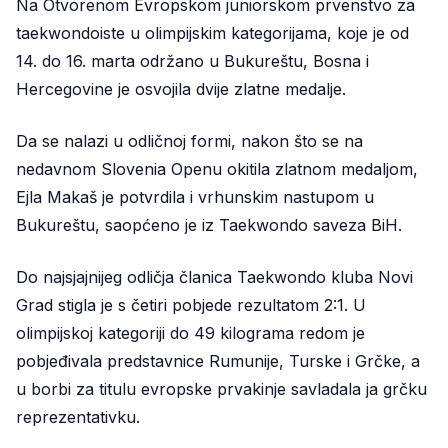
Na Otvorenom Evropskom juniorskom prvenstvo za
taekwondoiste u olimpijskim kategorijama, koje je od
14. do 16. marta održano u Bukureštu, Bosna i
Hercegovine je osvojila dvije zlatne medalje.
Da se nalazi u odličnoj formi, nakon što se na
nedavnom Slovenia Openu okitila zlatnom medaljom,
Ejla Makaš je potvrdila i vrhunskim nastupom u
Bukureštu, saopćeno je iz Taekwondo saveza BiH.
Do najsjajnijeg odličja članica Taekwondo kluba Novi
Grad stigla je s četiri pobjede rezultatom 2:1. U
olimpijskoj kategoriji do 49 kilograma redom je
pobjeđivala predstavnice Rumunije, Turske i Grčke, a
u borbi za titulu evropske prvakinje savladala ja grčku
reprezentativku.