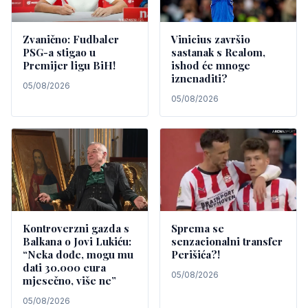
Zvanično: Fudbaler
Vinicius završio
PSG-a stigao u
sastanak s Realom,
Premijer ligu BiH!
ishod će mnoge
iznenaditi?
05/08/2026
05/08/2026
Kontroverzni gazda s
Sprema se
Balkana o Jovi Lukiću:
senzacionalni transfer
“Neka dođe, mogu mu
Perišića?!
dati 30.000 eura
05/08/2026
mjesečno, više ne”
05/08/2026