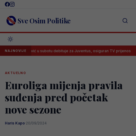
Skip
to
content
Sve Osim Politike
Alajbegović u subotu debituje za Juventus, osiguran TV prijenos
L
NAJNOVIJE
AKTUELNO
Euroliga mijenja pravila
suđenja pred početak
nove sezone
Haris Kapo
·
20/09/2024