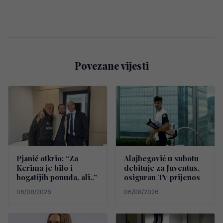
Povezane vijesti
Pjanić otkrio: “Za
Alajbegović u subotu
Kerima je bilo i
debituje za Juventus,
bogatijih ponuda, ali..”
osiguran TV prijenos
06/08/2026
06/08/2026