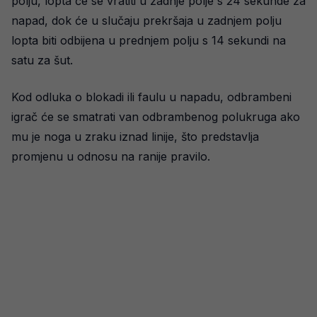
polju, lopta će se vratiti u zadnje polje s 24 sekunde za
napad, dok će u slučaju prekršaja u zadnjem polju
lopta biti odbijena u prednjem polju s 14 sekundi na
satu za šut.
Kod odluka o blokadi ili faulu u napadu, odbrambeni
igrač će se smatrati van odbrambenog polukruga ako
mu je noga u zraku iznad linije, što predstavlja
promjenu u odnosu na ranije pravilo.