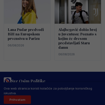
Lana Pudar predvodi
Alajbegović dobio broj
BiH na Europskom
u Juventusu: Poznato s
prvenstvu u Parizu
kojim će dresom
predstavljati Staru
06/08/2026
damu
06/08/2026
Sve Osim Politike
PRAVILA PRIVATNOSTI
MARKETING
USLOVI KORIŠTENJA
Ova web stranica koristi kolačiće za poboljšanje korisničkog
IMPRESSUM
KONTAKT
iskustva.
© 2026 Sve Osim Politike. Sva prava zadržana.
Prihvatam