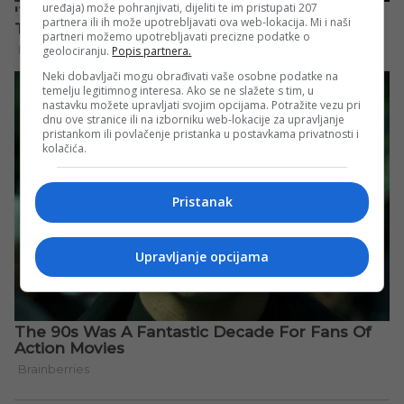
uređaja) može pohranjivati, dijeliti te im pristupati 207
partnera ili ih može upotrebljavati ova web-lokacija. Mi i naši
partneri možemo upotrebljavati precizne podatke o
geolociranju.
Popis partnera.
Neki dobavljači mogu obrađivati vaše osobne podatke na
temelju legitimnog interesa. Ako se ne slažete s tim, u
nastavku možete upravljati svojim opcijama. Potražite vezu pri
dnu ove stranice ili na izborniku web-lokacije za upravljanje
pristankom ili povlačenje pristanka u postavkama privatnosti i
kolačića.
Pristanak
Upravljanje opcijama