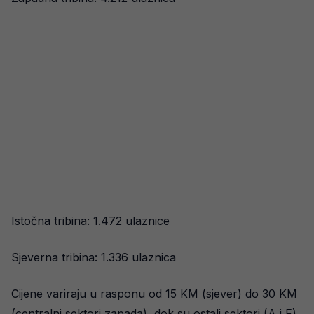
Istočna tribina: 1.472 ulaznice
Sjeverna tribina: 1.336 ulaznica
Cijene variraju u rasponu od 15 KM (sjever) do 30 KM
(centralni sektori zapada), dok su ostali sektori (A i F)