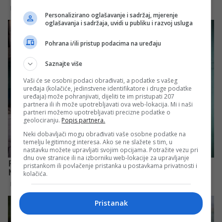
Personalizirano oglašavanje i sadržaj, mjerenje
oglašavanja i sadržaja, uvidi u publiku i razvoj usluga
Pohrana i/ili pristup podacima na uređaju
Saznajte više
Vaši će se osobni podaci obrađivati, a podatke s vašeg
uređaja (kolačiće, jedinstvene identifikatore i druge podatke
uređaja) može pohranjivati, dijeliti te im pristupati 207
partnera ili ih može upotrebljavati ova web-lokacija. Mi i naši
partneri možemo upotrebljavati precizne podatke o
geolociranju.
Popis partnera.
Neki dobavljači mogu obrađivati vaše osobne podatke na
temelju legitimnog interesa. Ako se ne slažete s tim, u
nastavku možete upravljati svojim opcijama. Potražite vezu pri
dnu ove stranice ili na izborniku web-lokacije za upravljanje
pristankom ili povlačenje pristanka u postavkama privatnosti i
kolačića.
Pristanak