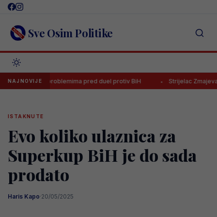
Skip
to
content
Sve Osim Politike
elikim problemima pred duel protiv BiH
Strijelac Zmajeva na Mundijal
NAJNOVIJE
ISTAKNUTE
Evo koliko ulaznica za
Superkup BiH je do sada
prodato
Haris Kapo
·
20/05/2025