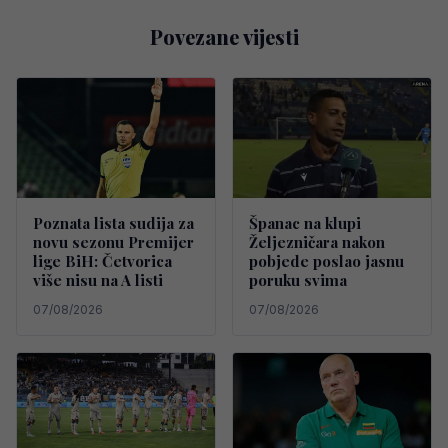
Povezane vijesti
Poznata lista sudija za
Španac na klupi
novu sezonu Premijer
Željezničara nakon
lige BiH: Četvorica
pobjede poslao jasnu
više nisu na A listi
poruku svima
07/08/2026
07/08/2026