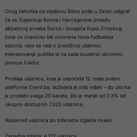
Ovog četvrtka na stadionu Bilino polje u Zenici odigrat
će se Superkup Bosne i Hercegovine između
aktuelnog prvaka Borca i osvajača Kupa Zrinjskog,
čime će zvanično biti otvorena nova fudbalska
sezona. Iako se radi o prestižnoj utakmici,
interesovanje publike je za sada izuzetno skromno,
prenosi Faktor.
Prodaja ulaznica, koja je započela 12. maja putem
platforme Event.ba, doživjela je slab odjek – do utorka
je prodato svega 20 karata, što je manje od 0.3% od
ukupno dostupnih 7.020 ulaznica.
Raspored ulaznica po tribinama izgleda ovako:
Zapadna tribina: 4.212 ulaznica