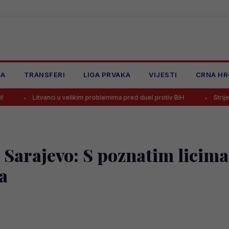
JA
TRANSFERI
LIGA PRVAKA
VIJESTI
CRNA HR
i u velikim problemima pred duel protiv BiH
Strijelac Zmajeva na Mu
Sarajevo: S poznatim licima
a