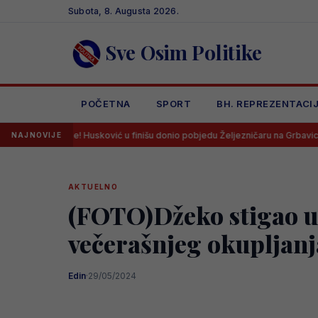
Skip
Subota, 8. Augusta 2026.
to
content
Sve Osim Politike
POČETNA
SPORT
BH. REPREZENTACI
 Husković u finišu donio pobjedu Željezničaru na Grbavici!
Litvanc
NAJNOVIJE
AKTUELNO
(FOTO)Džeko stigao u 
večerašnjeg okupljanj
Edin
·
29/05/2024