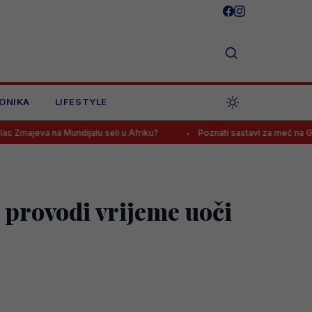
ONIKA
LIFESTYLE
ndijalu seli u Afriku?
Poznati sastavi za meč na Grbavici, navijači
 provodi vrijeme uoči