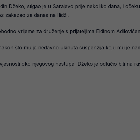
in Džeko, stigao je u Sarajevo prije nekoliko dana, i očekuj
z zakazao za danas na Ilidži.
bodno vrijeme za druženje s prijateljima Eldinom Adilovićem
evo, nakon što mu je nedavno ukinuta suspenzija koju mu je 
jesnosti oko njegovog nastupa, Džeko je odlučio biti na r