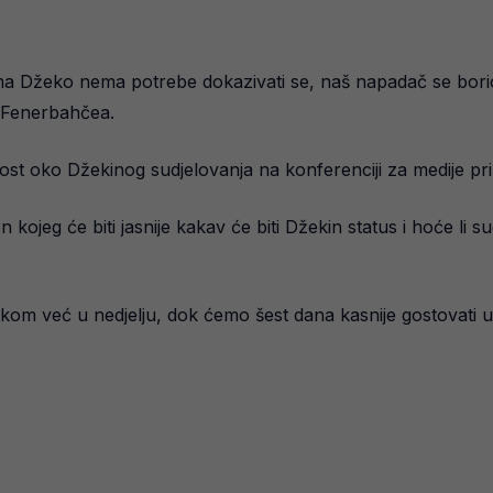
ojima Džeko nema potrebe dokazivati se, naš napadač se bori
 Fenerbahčea.
ost oko Džekinog sudjelovanja na konferenciji za medije pril
 kojeg će biti jasnije kakav će biti Džekin status i hoće li
m već u nedjelju, dok ćemo šest dana kasnije gostovati u It