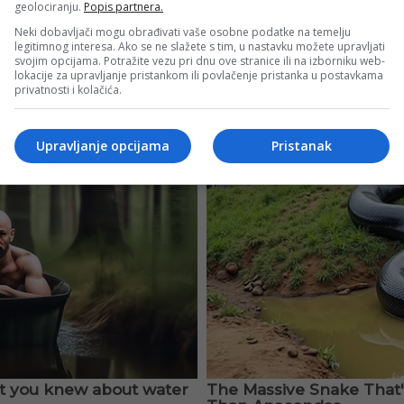
geolociranju.
Popis partnera.
Neki dobavljači mogu obrađivati vaše osobne podatke na temelju
legitimnog interesa. Ako se ne slažete s tim, u nastavku možete upravljati
svojim opcijama. Potražite vezu pri dnu ove stranice ili na izborniku web-
lokacije za upravljanje pristankom ili povlačenje pristanka u postavkama
privatnosti i kolačića.
Upravljanje opcijama
Pristanak