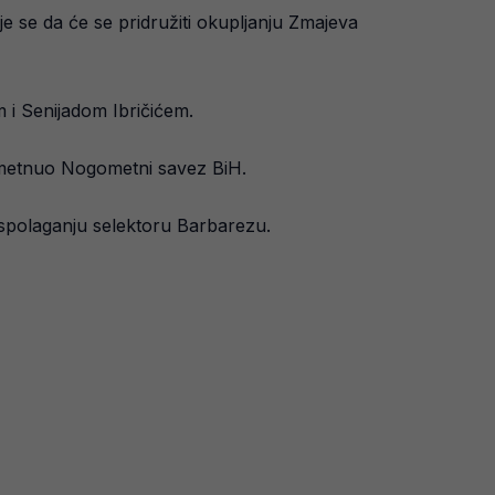
e se da će se pridružiti okupljanju Zmajeva
 i Senijadom Ibričićem.
nametnuo Nogometni savez BiH.
aspolaganju selektoru Barbarezu.