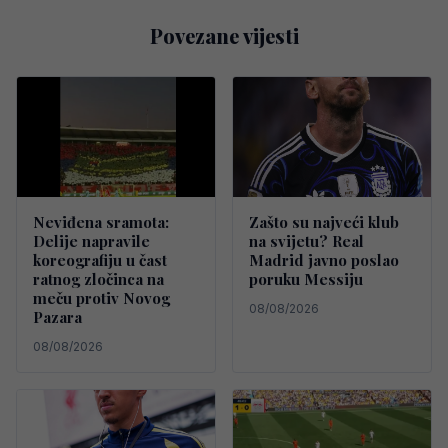
Povezane vijesti
Neviđena sramota:
Zašto su najveći klub
Delije napravile
na svijetu? Real
koreografiju u čast
Madrid javno poslao
ratnog zločinca na
poruku Messiju
meču protiv Novog
08/08/2026
Pazara
08/08/2026