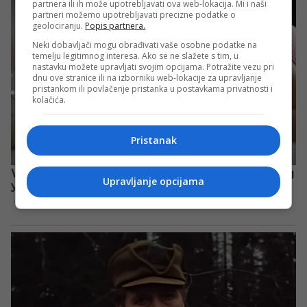
partnera ili ih može upotrebljavati ova web-lokacija. Mi i naši
partneri možemo upotrebljavati precizne podatke o
geolociranju.
Popis partnera.
Neki dobavljači mogu obrađivati vaše osobne podatke na
temelju legitimnog interesa. Ako se ne slažete s tim, u
nastavku možete upravljati svojim opcijama. Potražite vezu pri
dnu ove stranice ili na izborniku web-lokacije za upravljanje
pristankom ili povlačenje pristanka u postavkama privatnosti i
kolačića.
Pristanak
Upravljanje opcijama