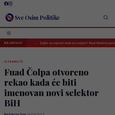
Skip
to
content
Sve Osim Politike
g Pazara
Zašto su najveći klub na svijetu? Real Madrid javno poslao
NAJNOVIJE
ISTAKNUTE
Fuad Čolpa otvoreno
rekao kada će biti
imenovan novi selektor
BiH
Redakcija Sop
·
24/09/2023