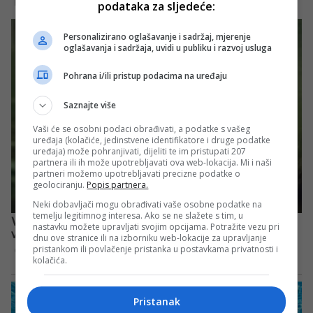
podataka za sljedeće:
Personalizirano oglašavanje i sadržaj, mjerenje
oglašavanja i sadržaja, uvidi u publiku i razvoj usluga
Pohrana i/ili pristup podacima na uređaju
Saznajte više
Vaši će se osobni podaci obrađivati, a podatke s vašeg
uređaja (kolačiće, jedinstvene identifikatore i druge podatke
uređaja) može pohranjivati, dijeliti te im pristupati 207
partnera ili ih može upotrebljavati ova web-lokacija. Mi i naši
partneri možemo upotrebljavati precizne podatke o
geolociranju.
Popis partnera.
Neki dobavljači mogu obrađivati vaše osobne podatke na
temelju legitimnog interesa. Ako se ne slažete s tim, u
nastavku možete upravljati svojim opcijama. Potražite vezu pri
dnu ove stranice ili na izborniku web-lokacije za upravljanje
pristankom ili povlačenje pristanka u postavkama privatnosti i
kolačića.
Pristanak