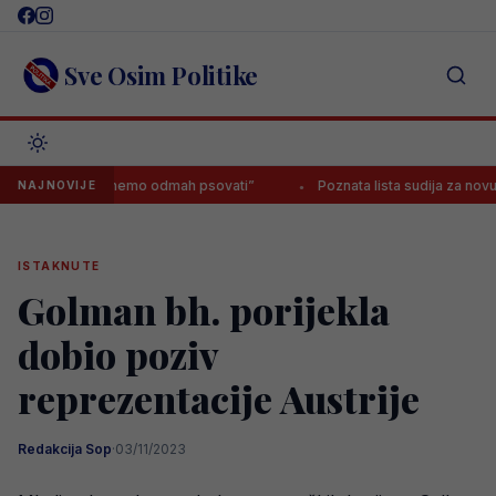
Skip
to
content
Sve Osim Politike
ener, da krenemo odmah psovati”
Poznata lista sudija za novu sezonu P
NAJNOVIJE
ISTAKNUTE
Golman bh. porijekla
dobio poziv
reprezentacije Austrije
Redakcija Sop
·
03/11/2023