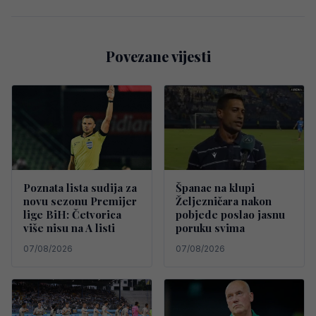
Povezane vijesti
Poznata lista sudija za
Španac na klupi
novu sezonu Premijer
Željezničara nakon
lige BiH: Četvorica
pobjede poslao jasnu
više nisu na A listi
poruku svima
07/08/2026
07/08/2026