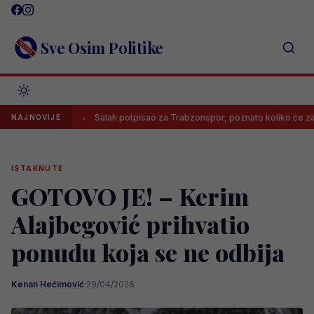
Skip
to
content
Sve Osim Politike
urga!
Salah potpisao za Trabzonspor, poznato koliko će zarađivati
NAJNOVIJE
ISTAKNUTE
GOTOVO JE! – Kerim
Alajbegović prihvatio
ponudu koja se ne odbija
Kenan Hećimović
·
29/04/2026