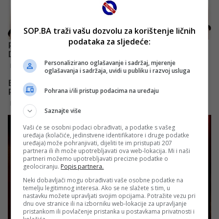
SOP.BA traži vašu dozvolu za korištenje ličnih
podataka za sljedeće:
Personalizirano oglašavanje i sadržaj, mjerenje
oglašavanja i sadržaja, uvidi u publiku i razvoj usluga
Pohrana i/ili pristup podacima na uređaju
Saznajte više
Vaši će se osobni podaci obrađivati, a podatke s vašeg
uređaja (kolačiće, jedinstvene identifikatore i druge podatke
uređaja) može pohranjivati, dijeliti te im pristupati 207
partnera ili ih može upotrebljavati ova web-lokacija. Mi i naši
partneri možemo upotrebljavati precizne podatke o
geolociranju.
Popis partnera.
Neki dobavljači mogu obrađivati vaše osobne podatke na
temelju legitimnog interesa. Ako se ne slažete s tim, u
nastavku možete upravljati svojim opcijama. Potražite vezu pri
dnu ove stranice ili na izborniku web-lokacije za upravljanje
pristankom ili povlačenje pristanka u postavkama privatnosti i