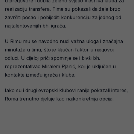
u pregovore i dobila zeleno svjetlo vlasnika kluba za
realizaciju transfera. Time su pokazali da žele brzo
završiti posao i pobijediti konkurenciju za jednog od
najtalentovanijih bh. igrača.
U Rimu mu se navodno nudi važna uloga i značajna
minutaža u timu, što je ključan faktor u njegovoj
odluci. U cijeloj priči spominje se i bivši bh.
reprezentativac Miralem Pjanić, koji je uključen u
kontakte između igrača i kluba.
Iako su i drugi evropski klubovi ranije pokazali interes,
Roma trenutno djeluje kao najkonkretnija opcija.