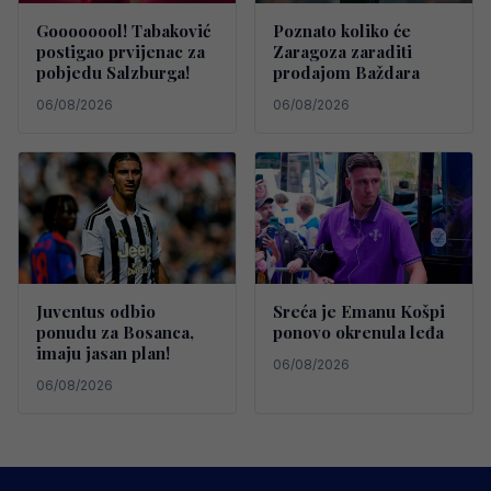
Goooooool! Tabaković
Poznato koliko će
postigao prvijenac za
Zaragoza zaraditi
pobjedu Salzburga!
prodajom Baždara
06/08/2026
06/08/2026
Juventus odbio
Sreća je Emanu Košpi
ponudu za Bosanca,
ponovo okrenula leđa
imaju jasan plan!
06/08/2026
06/08/2026