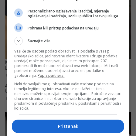
Personalizirano oglašavanje i sadržaj, mjerenje
oglašavanja i sadržaja, uvidi u publiku i razvoj usluga
Pohrana i/ili pristup podacima na uređaju
Saznajte više
Vaši će se osobni podaci obrađivati, a podatke s vašeg
uređaja (kolačiće, jedinstvene identifikatore i druge podatke
uređaja) može pohranjivati, dijeliti te im pristupati 207
partnera ili ih može upotrebljavati ova web-lokacija. Mi i naši
partneri možemo upotrebljavati precizne podatke o
geolociranju.
Popis partnera.
Neki dobavljači mogu obrađivati vaše osobne podatke na
temelju legitimnog interesa. Ako se ne slažete s tim, u
nastavku možete upravljati svojim opcijama. Potražite vezu pri
dnu ove stranice ili na izborniku web-lokacije za upravljanje
pristankom ili povlačenje pristanka u postavkama privatnosti i
kolačića.
Pristanak