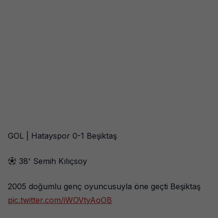
GOL | Hatayspor 0-1 Beşiktaş
38' Semih Kılıçsoy
2005 doğumlu genç oyuncusuyla öne geçti Beşiktaş
pic.twitter.com/iWOVtyAoOB