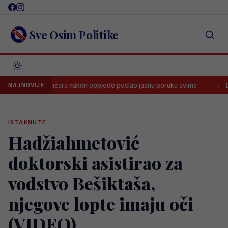
Skip
to
content
Sve Osim Politike
upi Željezničara nakon pobjede poslao jasnu poruku svima
Dramatič
NAJNOVIJE
ISTAKNUTE
Hadžiahmetović
doktorski asistirao za
vodstvo Bešiktaša,
njegove lopte imaju oči
(VIDEO)