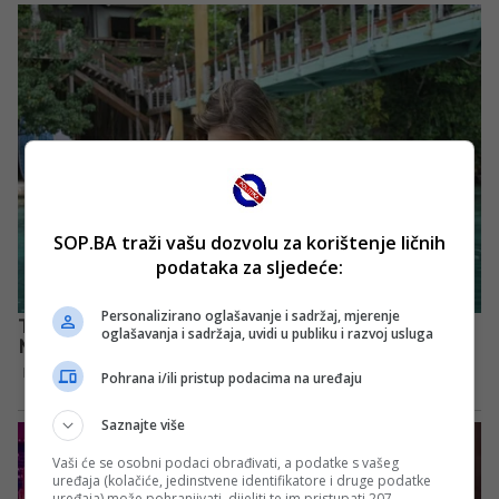
SOP.BA traži vašu dozvolu za korištenje ličnih
podataka za sljedeće:
Personalizirano oglašavanje i sadržaj, mjerenje
oglašavanja i sadržaja, uvidi u publiku i razvoj usluga
Pohrana i/ili pristup podacima na uređaju
Saznajte više
Vaši će se osobni podaci obrađivati, a podatke s vašeg
uređaja (kolačiće, jedinstvene identifikatore i druge podatke
uređaja) može pohranjivati, dijeliti te im pristupati 207