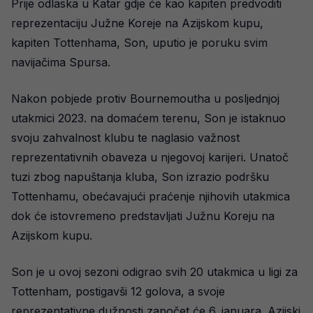
Prije odlaska u Katar gdje će kao kapiten predvoditi
reprezentaciju Južne Koreje na Azijskom kupu,
kapiten Tottenhama, Son, uputio je poruku svim
navijačima Spursa.
Nakon pobjede protiv Bournemoutha u posljednjoj
utakmici 2023. na domaćem terenu, Son je istaknuo
svoju zahvalnost klubu te naglasio važnost
reprezentativnih obaveza u njegovoj karijeri. Unatoč
tuzi zbog napuštanja kluba, Son izrazio podršku
Tottenhamu, obećavajući praćenje njihovih utakmica
dok će istovremeno predstavljati Južnu Koreju na
Azijskom kupu.
Son je u ovoj sezoni odigrao svih 20 utakmica u ligi za
Tottenham, postigavši 12 golova, a svoje
reprezentativne dužnosti započet će 6. januara. Azijski