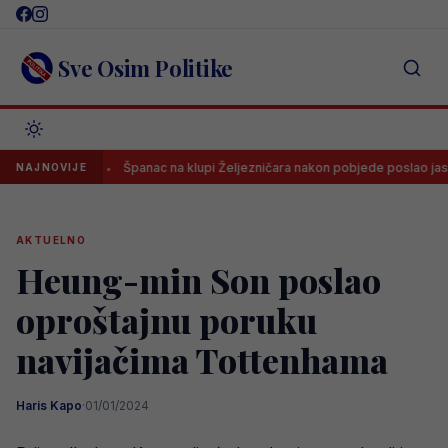
Skip
to
content
Sve Osim Politike
sti
Španac na klupi Željezničara nakon pobjede poslao jasnu poru
NAJNOVIJE
AKTUELNO
Heung-min Son poslao
oproštajnu poruku
navijačima Tottenhama
Haris Kapo
·
01/01/2024