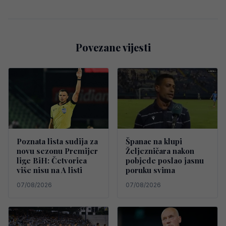
Povezane vijesti
Poznata lista sudija za
Španac na klupi
novu sezonu Premijer
Željezničara nakon
lige BiH: Četvorica
pobjede poslao jasnu
više nisu na A listi
poruku svima
07/08/2026
07/08/2026