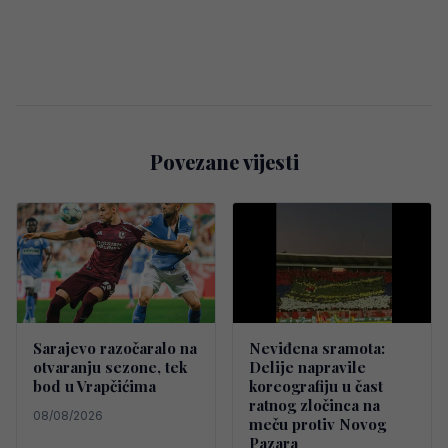
Povezane vijesti
Sarajevo razočaralo na
Neviđena sramota:
otvaranju sezone, tek
Delije napravile
bod u Vrapčićima
koreografiju u čast
ratnog zločinca na
08/08/2026
meču protiv Novog
Pazara