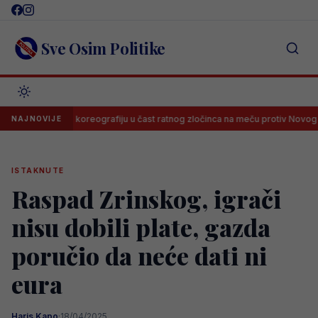
Skip
to
content
Sve Osim Politike
napravile koreografiju u čast ratnog zločinca na meču protiv Novog Pazara
NAJNOVIJE
ISTAKNUTE
Raspad Zrinskog, igrači
nisu dobili plate, gazda
poručio da neće dati ni
eura
Haris Kapo
·
18/04/2025