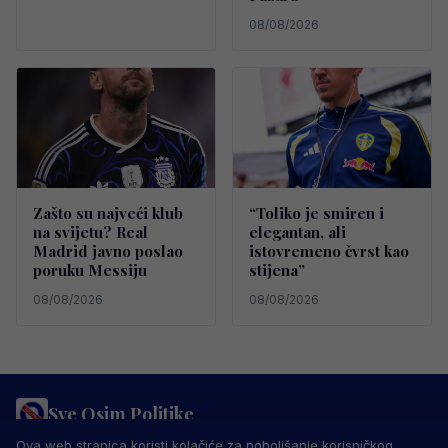
08/08/2026
Zašto su najveći klub
“Toliko je smiren i
na svijetu? Real
elegantan, ali
Madrid javno poslao
istovremeno čvrst kao
poruku Messiju
stijena”
08/08/2026
08/08/2026
Sve Osim Politike
PRAVILA PRIVATNOSTI
MARKETING
USLOVI KORIŠTENJA
Ova web stranica koristi kolačiće za poboljšanje korisničkog