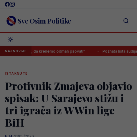
Skip
to
content
Sve Osim Politike
e trener, da krenemo odmah psovati”
Poznata lista sudija za novu sez
NAJNOVIJE
ISTAKNUTE
Protivnik Zmajeva objavio
spisak: U Sarajevo stižu i
tri igrača iz WWin lige
BiH
E. H.
·
21/05/2026