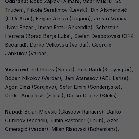
Odbrana:
Đoko Zajkov (Ajman), Visar Musliu (St.
Truden), Nikola Serafimov (Levski), Din Alomerović
(UTA Arad), Ezgjan Alioski (Lugano), Jovan Manev
(Novi Pazar), Imran Fetai (Shkendija), Sebastian
Herrera (Borac Banja Luka), Stefan Despotovski (OFK
Beograd), Darko Velkovski (Vardar), Georgije
Jankulov (Vardar).
Vezni red:
Elif Elmas (Napoli), Enis Bardi (Konyaspor),
Boban Nikolov (Vardar), Jani Atanasov (AEL Larisa),
Agon Elezi (Sarajevo), Sefer Emini (Sonderjyske),
Darko Angjeleski (Sileks), Darko Dodev (Sileks).
Napad:
Bojan Miovski (Glasgow Rangers), Darko
Čurlinov (Kocaeli), Elmin Rastoder (Thun), Azer
Omeragić (Vardar), Milan Ristovski (Bohemians).