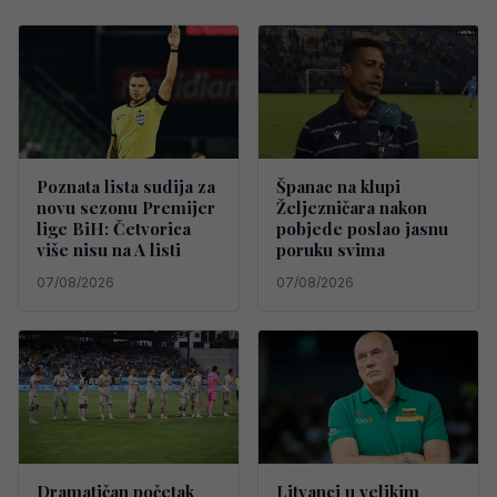
Poznata lista sudija za
Španac na klupi
novu sezonu Premijer
Željezničara nakon
lige BiH: Četvorica
pobjede poslao jasnu
više nisu na A listi
poruku svima
07/08/2026
07/08/2026
Dramatičan početak
Litvanci u velikim