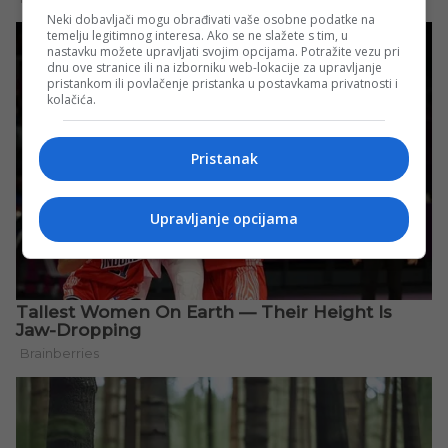
Neki dobavljači mogu obrađivati vaše osobne podatke na
temelju legitimnog interesa. Ako se ne slažete s tim, u
nastavku možete upravljati svojim opcijama. Potražite vezu pri
dnu ove stranice ili na izborniku web-lokacije za upravljanje
pristankom ili povlačenje pristanka u postavkama privatnosti i
kolačića.
Pristanak
Upravljanje opcijama