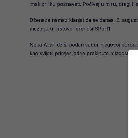
imali priliku poznavati. Počivaj u miru, dragi H
Dženaza namaz klanjat će se danas, 2. augusta
mezarju u Trstovc, prenosi SPort1.
Neka Allah dž.š. podari sabur njegovoj porodic
kao svijetli primjer jedne prekinute mladosti.