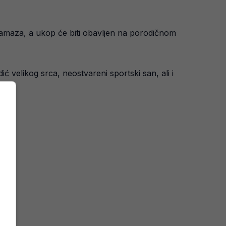
namaza, a ukop će biti obavljen na porodičnom
 velikog srca, neostvareni sportski san, ali i