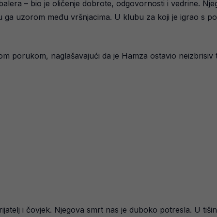
lera – bio je oličenje dobrote, odgovornosti i vedrine. N
 su ga uzorom među vršnjacima. U klubu za koji je igrao s p
nom porukom, naglašavajući da je Hamza ostavio neizbrisiv 
ijatelj i čovjek. Njegova smrt nas je duboko potresla. U ti