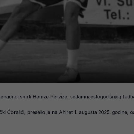
iznenadnoj smrti Hamze Perviza, sedamnaestogodišnjeg fudbal
i Ćoralići, preselio je na Ahiret 1. augusta 2025. godine, 