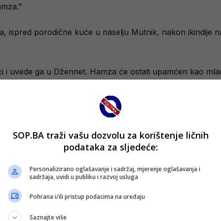
amza.”
, ispred porodične kuće u naselju Mutnik, nakon ikindije 
i i uvede ga u Džennet. Hamza će ostati upamćen kao mladić
SOP.BA traži vašu dozvolu za korištenje ličnih
podataka za sljedeće:
Personalizirano oglašavanje i sadržaj, mjerenje oglašavanja i
sadržaja, uvidi u publiku i razvoj usluga
Pohrana i/ili pristup podacima na uređaju
Saznajte više