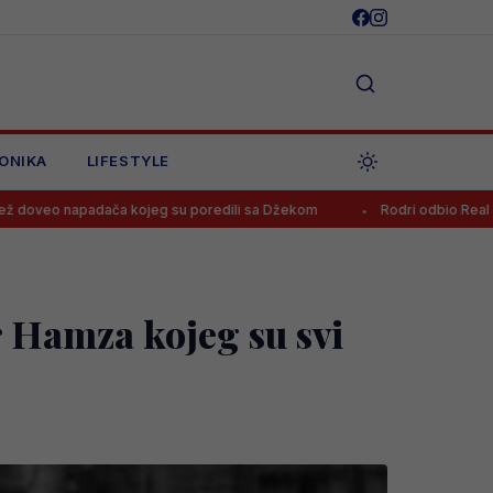
ONIKA
LIFESTYLE
ča kojeg su poredili sa Džekom
Rodri odbio Real i prihvatio ponud
r Hamza kojeg su svi