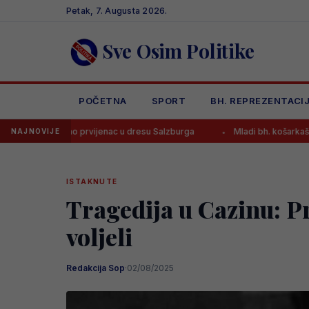
Skip
Petak, 7. Augusta 2026.
to
content
Sve Osim Politike
POČETNA
SPORT
BH. REPREZENTACI
ao prvijenac u dresu Salzburga
Mladi bh. košarkaši danas traže no
NAJNOVIJE
ISTAKNUTE
Tragedija u Cazinu: P
voljeli
Redakcija Sop
·
02/08/2025