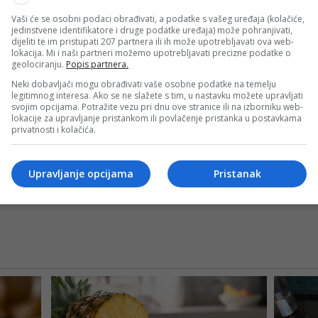
Vaši će se osobni podaci obrađivati, a podatke s vašeg uređaja (kolačiće,
jedinstvene identifikatore i druge podatke uređaja) može pohranjivati,
dijeliti te im pristupati 207 partnera ili ih može upotrebljavati ova web-
lokacija. Mi i naši partneri možemo upotrebljavati precizne podatke o
geolociranju.
Popis partnera.
Neki dobavljači mogu obrađivati vaše osobne podatke na temelju
legitimnog interesa. Ako se ne slažete s tim, u nastavku možete upravljati
svojim opcijama. Potražite vezu pri dnu ove stranice ili na izborniku web-
lokacije za upravljanje pristankom ili povlačenje pristanka u postavkama
privatnosti i kolačića.
Upravljanje opcijama
Pristanak