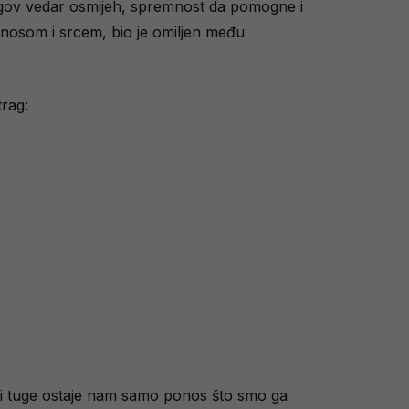
jegov vedar osmijeh, spremnost da pomogne i
onosom i srcem, bio je omiljen među
trag:
šini tuge ostaje nam samo ponos što smo ga