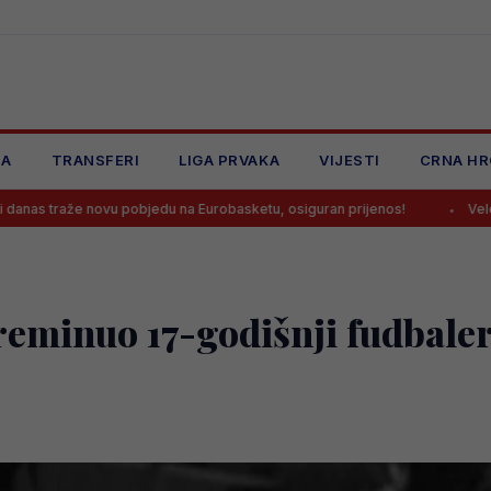
JA
TRANSFERI
LIGA PRVAKA
VIJESTI
CRNA HR
vu pobjedu na Eurobasketu, osiguran prijenos!
Velež doveo napada
reminuo 17-godišnji fudbale