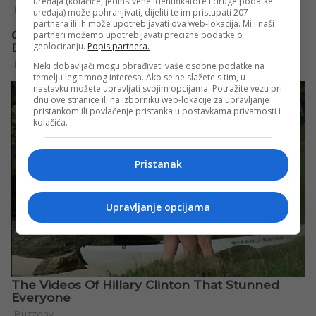
uređaja (kolačiće, jedinstvene identifikatore i druge podatke
uređaja) može pohranjivati, dijeliti te im pristupati 207
partnera ili ih može upotrebljavati ova web-lokacija. Mi i naši
partneri možemo upotrebljavati precizne podatke o
geolociranju.
Popis partnera.
Neki dobavljači mogu obrađivati vaše osobne podatke na
temelju legitimnog interesa. Ako se ne slažete s tim, u
nastavku možete upravljati svojim opcijama. Potražite vezu pri
dnu ove stranice ili na izborniku web-lokacije za upravljanje
pristankom ili povlačenje pristanka u postavkama privatnosti i
kolačića.
Pristanak
Upravljanje opcijama