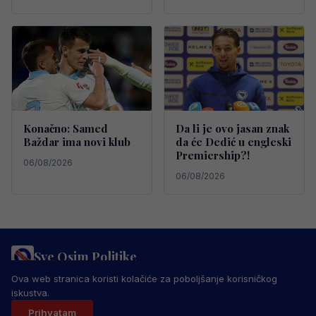
Konačno: Samed
Da li je ovo jasan znak
Baždar ima novi klub
da će Dedić u engleski
Premiership?!
06/08/2026
06/08/2026
Sve Osim Politike
PRAVILA PRIVATNOSTI
MARKETING
USLOVI KORIŠTENJA
Ova web stranica koristi kolačiće za poboljšanje korisničkog
IMPRESSUM
KONTAKT
iskustva.
© 2026 Sve Osim Politike. Sva prava zadržana.
Prihvatam