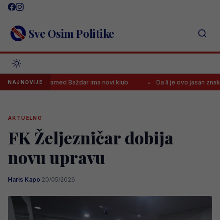
Skip
to
content
Sve Osim Politike
onačno: Samed Baždar ima novi klub
Da li je ovo jasan znak da će
NAJNOVIJE
AKTUELNO
FK Željezničar dobija
novu upravu
Haris Kapo
·
20/05/2026