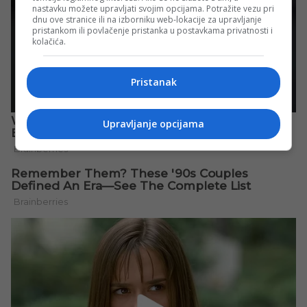
nastavku možete upravljati svojim opcijama. Potražite vezu pri
dnu ove stranice ili na izborniku web-lokacije za upravljanje
pristankom ili povlačenje pristanka u postavkama privatnosti i
kolačića.
Pristanak
Upravljanje opcijama