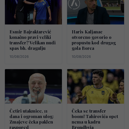
Esmir Bajraktarević
Haris Kaljanac
konačno pravi veliki
otvoreno govorio o
transfer? Velikan nudi
propustu kod drugog
spas bh. dragulju
gola Borca
10/08/2026
10/08/2026
Četiri utakmice, 11
Čeka se transfer
dana i ogroman ulog:
boom! Tahirovića opet
Zmajeve čeka paklen
nema u kadru
raspored
Brondbyja