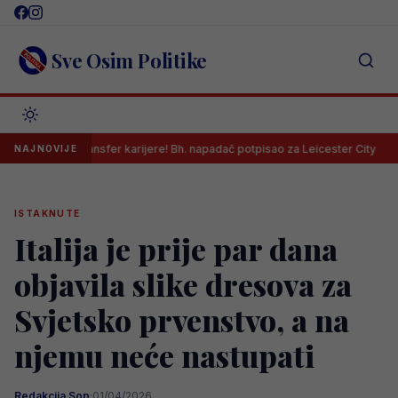
Skip
to
content
Sve Osim Politike
Transfer karijere! Bh. napadač potpisao za Leicester City
Sudija 
NAJNOVIJE
ISTAKNUTE
Italija je prije par dana
objavila slike dresova za
Svjetsko prvenstvo, a na
njemu neće nastupati
Redakcija Sop
·
01/04/2026