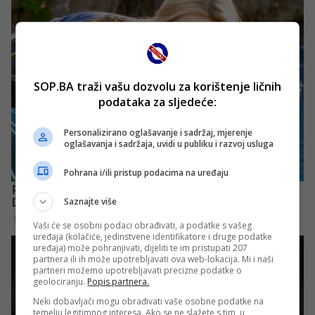
SOP.BA traži vašu dozvolu za korištenje ličnih
podataka za sljedeće:
Personalizirano oglašavanje i sadržaj, mjerenje
oglašavanja i sadržaja, uvidi u publiku i razvoj usluga
Pohrana i/ili pristup podacima na uređaju
Saznajte više
Vaši će se osobni podaci obrađivati, a podatke s vašeg
uređaja (kolačiće, jedinstvene identifikatore i druge podatke
uređaja) može pohranjivati, dijeliti te im pristupati 207
partnera ili ih može upotrebljavati ova web-lokacija. Mi i naši
partneri možemo upotrebljavati precizne podatke o
geolociranju.
Popis partnera.
Neki dobavljači mogu obrađivati vaše osobne podatke na
temelju legitimnog interesa. Ako se ne slažete s tim, u