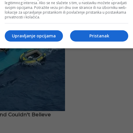
legitimnog interesa. Ako se ne slažete s tim, u nastavku možete upravljati
svojim opcijama. Potražite vezu pri dnu ove stranice ili na izborniku web-
lokacije za upravljanje pristankom ili povlačenje pristanka u postavkama
privatnosti i kolačića.
Upravljanje opcijama
Pristanak