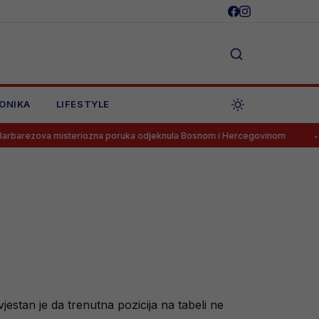
ONIKA
LIFESTYLE
isteriozna poruka odjeknula Bosnom i Hercegovinom
Goooooool! 
estan je da trenutna pozicija na tabeli ne