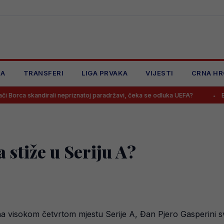
JA
TRANSFERI
LIGA PRVAKA
VIJESTI
CRNA HR
dirali nepriznatoj paradržavi, čeka se odluka UEFA?
Barbarezova m
 stiže u Seriju A?
 visokom četvrtom mjestu Serije A, Đan Pjero Gasperini svj