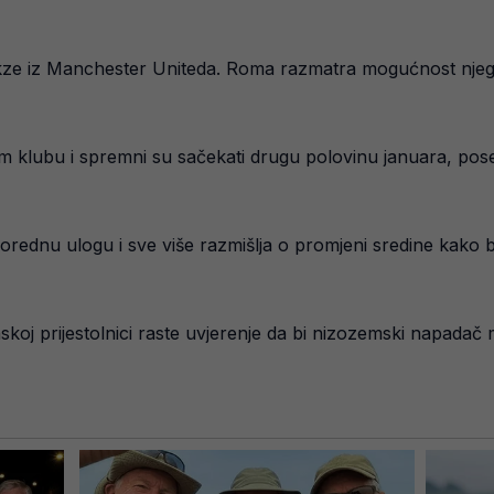
rkze iz Manchester Uniteda. Roma razmatra mogućnost njeg
m klubu i spremni su sačekati drugu polovinu januara, pos
dnu ulogu i sve više razmišlja o promjeni sredine kako bi
koj prijestolnici raste uvjerenje da bi nizozemski napadač m