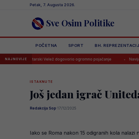
Skip
Petak, 7. Augusta 2026.
to
content
Sve Osim Politike
POČETNA
SPORT
BH. REPREZENTACI
Mostarski Velež dogovorio ogromno pojačanje
Navijači Borca skan
NAJNOVIJE
ISTAKNUTE
Još jedan igrač Uniteda
Redakcija Sop
·
17/12/2025
Iako se Roma nakon 15 odigranih kola nalazi na