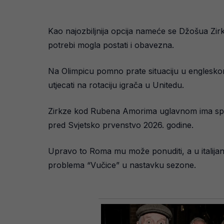
Kao najozbiljnija opcija nameće se Džošua Zi
potrebi mogla postati i obavezna.
Na Olimpicu pomno prate situaciju u englesko
utjecati na rotaciju igrača u Unitedu.
Zirkze kod Rubena Amorima uglavnom ima spore
pred Svjetsko prvenstvo 2026. godine.
Upravo to Roma mu može ponuditi, a u italijans
problema “Vučice” u nastavku sezone.