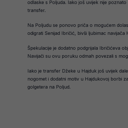
odlaske s Poljuda. Iako još uvijek nije poznat
transfer.
Na Poljudu se ponovo priča o mogućem dolasku
odigrati Senijad Ibričić, bivši ljubimac navijača 
Špekulacije je dodatno podgrijala Ibričićeva obj
Navijači su ovu poruku odmah povezali s mo
Iako je transfer Džeke u Hajduk još uvijek dale
nogomet i dodatni motiv u Hajdukovoj borbi za 
golgetera na Poljud.