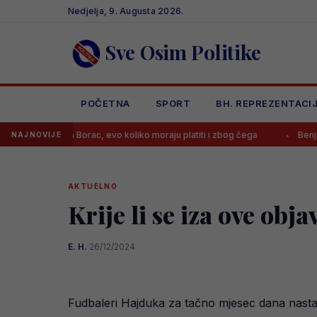
Skip
Nedjelja, 9. Augusta 2026.
to
content
Sve Osim Politike
POČETNA
SPORT
BH. REPREZENTACI
la Borac, evo koliko moraju platiti i zbog čega
Benjamin Šehić pora
NAJNOVIJE
AKTUELNO
Krije li se iza ove ob
E. H.
·
26/12/2024
Fudbaleri Hajduka za tačno mjesec dana nastavl