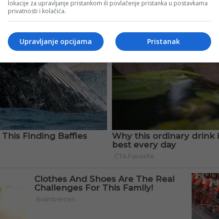
lokacije za upravljanje pristankom ili povlačenje pristanka u postavkama
privatnosti i kolačića.
Upravljanje opcijama
Pristanak