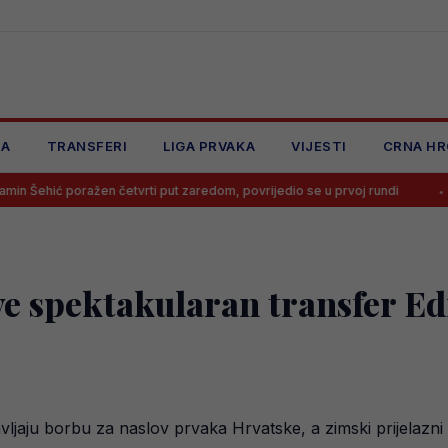
JA
TRANSFERI
LIGA PRVAKA
VIJESTI
CRNA HR
žen četvrti put zaredom, povrijedio se u prvoj rundi
Trener nije že
jave spektakularan transfer E
jaju borbu za naslov prvaka Hrvatske, a zimski prijelazni r