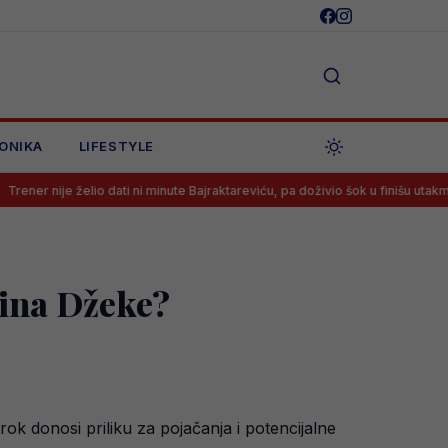
ONIKA
LIFESTYLE
lio dati ni minute Bajraktareviću, pa doživio šok u finišu utakmice
Sa
dina Džeke?
ok donosi priliku za pojačanja i potencijalne