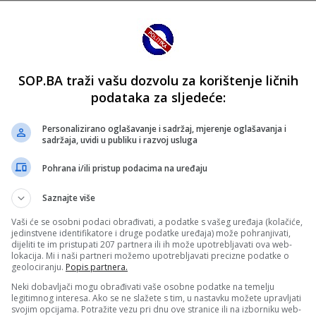
SOP.BA traži vašu dozvolu za korištenje ličnih
podataka za sljedeće:
Personalizirano oglašavanje i sadržaj, mjerenje oglašavanja i
sadržaja, uvidi u publiku i razvoj usluga
Pohrana i/ili pristup podacima na uređaju
Saznajte više
Vaši će se osobni podaci obrađivati, a podatke s vašeg uređaja (kolačiće,
jedinstvene identifikatore i druge podatke uređaja) može pohranjivati,
dijeliti te im pristupati 207 partnera ili ih može upotrebljavati ova web-
lokacija. Mi i naši partneri možemo upotrebljavati precizne podatke o
geolociranju.
Popis partnera.
Neki dobavljači mogu obrađivati vaše osobne podatke na temelju
legitimnog interesa. Ako se ne slažete s tim, u nastavku možete upravljati
svojim opcijama. Potražite vezu pri dnu ove stranice ili na izborniku web-