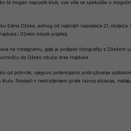
o ko bi mogao napustiti klub, sve više se spekuliše o mogući
 Edina Džeke, jednog od najboljih napadača 21. stoljeća.
Hajduka i Džekin blizak prijatelj.
ava na Instagramu, gdje je podijelio fotografiju s Džekom uz 
gućnošću da Džeko obuče dres Hajduka.
ko od potvrde, njegovo potencijalno pridruživanje splitskom
titulu. Navijači s nestrpljenjem prate razvoj situacije, n