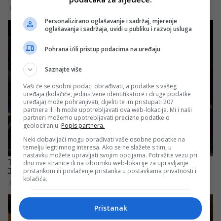
Personalizirano oglašavanje i sadržaj, mjerenje
oglašavanja i sadržaja, uvidi u publiku i razvoj usluga
Pohrana i/ili pristup podacima na uređaju
Saznajte više
Vaši će se osobni podaci obrađivati, a podatke s vašeg
uređaja (kolačiće, jedinstvene identifikatore i druge podatke
uređaja) može pohranjivati, dijeliti te im pristupati 207
partnera ili ih može upotrebljavati ova web-lokacija. Mi i naši
partneri možemo upotrebljavati precizne podatke o
geolociranju.
Popis partnera.
Neki dobavljači mogu obrađivati vaše osobne podatke na
temelju legitimnog interesa. Ako se ne slažete s tim, u
nastavku možete upravljati svojim opcijama. Potražite vezu pri
dnu ove stranice ili na izborniku web-lokacije za upravljanje
pristankom ili povlačenje pristanka u postavkama privatnosti i
kolačića.
Pristanak