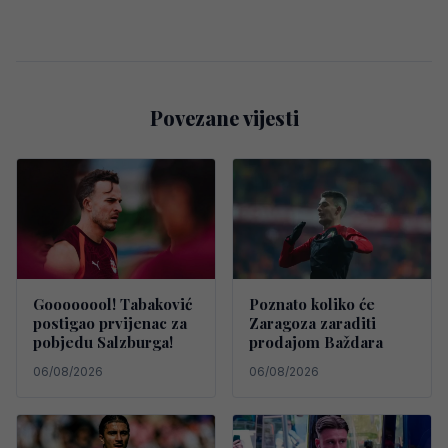
Povezane vijesti
Goooooool! Tabaković
Poznato koliko će
postigao prvijenac za
Zaragoza zaraditi
pobjedu Salzburga!
prodajom Baždara
06/08/2026
06/08/2026