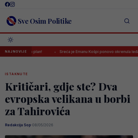
Skip
to
content
Sve Osim Politike
ju jasan plan!
Sreća je Emanu Košpi ponovo okrenula leđa
NAJNOVIJE
ISTAKNUTE
Kritičari, gdje ste? Dva
evropska velikana u borbi
za Tahirovića
Redakcija Sop
·
08/05/2026