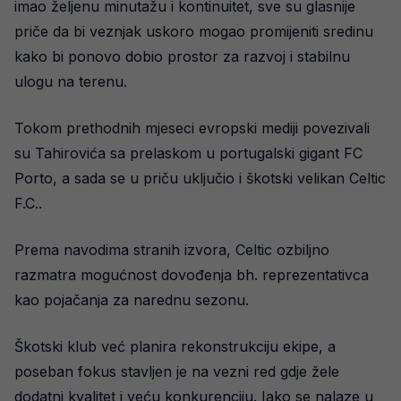
imao željenu minutažu i kontinuitet, sve su glasnije
priče da bi veznjak uskoro mogao promijeniti sredinu
kako bi ponovo dobio prostor za razvoj i stabilnu
ulogu na terenu.
Tokom prethodnih mjeseci evropski mediji povezivali
su Tahirovića sa prelaskom u portugalski gigant FC
Porto, a sada se u priču uključio i škotski velikan Celtic
F.C..
Prema navodima stranih izvora, Celtic ozbiljno
razmatra mogućnost dovođenja bh. reprezentativca
kao pojačanja za narednu sezonu.
Škotski klub već planira rekonstrukciju ekipe, a
poseban fokus stavljen je na vezni red gdje žele
dodatni kvalitet i veću konkurenciju. Iako se nalaze u