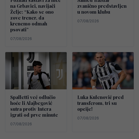
Poznati sastavi za meč
Samed Baždar
na Grbavici, navijači
zvanično predstavljen
Želje: “Kako se ono
u novom klubu
zove trener, da
07/08/2026
krenemo odmah
psovati”
07/08/2026
Spalletti već odlučio
Luka Kulenović pred
hoće li Alajbegović
transferom, tri su
sutra protiv Intera
opcije!
igrati od prve minute
07/08/2026
07/08/2026