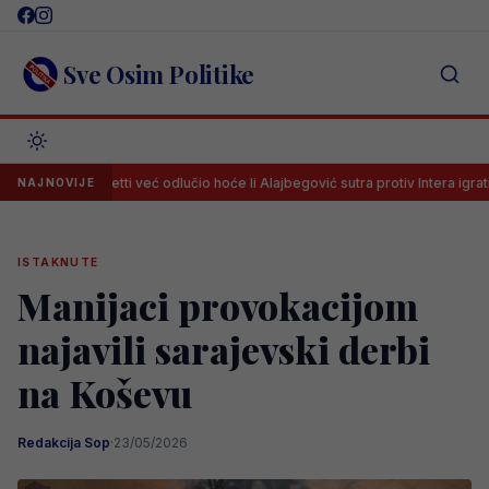
Skip
to
content
Sve Osim Politike
tti već odlučio hoće li Alajbegović sutra protiv Intera igrati od prve minute
NAJNOVIJE
ISTAKNUTE
Manijaci provokacijom
najavili sarajevski derbi
na Koševu
Redakcija Sop
·
23/05/2026