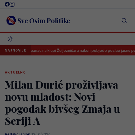
Skip
to
content
Sve Osim Politike
Španac na klupi Željezničara nakon pobjede poslao jasnu poruku svima
NAJNOVIJE
AKTUELNO
Milan Đurić proživljava
novu mladost: Novi
pogodak bivšeg Zmaja u
Seriji A
Redakcija Sop
·
13/01/2024