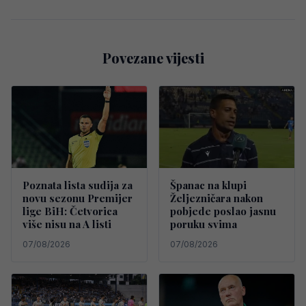
Povezane vijesti
Poznata lista sudija za
Španac na klupi
novu sezonu Premijer
Željezničara nakon
lige BiH: Četvorica
pobjede poslao jasnu
više nisu na A listi
poruku svima
07/08/2026
07/08/2026