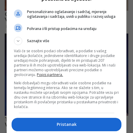
Personalizirano oglašavanje i sadržaj, mjerenje
oglašavanja i sadržaja, uvidi u publiku i razvoj usluga
Pohrana i/ili pristup podacima na uređaju
Saznajte više
Vaši će se osobni podaci obrađivati, a podatke s vašeg
uređaja (kolačiće, jedinstvene identifikatore i druge podatke
uređaja) može pohranjivati, dijeliti te im pristupati 207
partnera ili ih može upotrebljavati ova web-lokacija. Mi i naši
partneri možemo upotrebljavati precizne podatke o
geolociranju.
Popis partnera.
Neki dobavljači mogu obrađivati vaše osobne podatke na
temelju legitimnog interesa. Ako se ne slažete s tim, u
nastavku možete upravljati svojim opcijama. Potražite vezu pri
dnu ove stranice ili na izborniku web-lokacije za upravljanje
pristankom ili povlačenje pristanka u postavkama privatnosti i
kolačića.
Pristanak