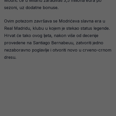
Modrić će u Milanu zarađivati 3,5 miliona eura po
sezoni, uz dodatne bonuse.
Ovim potezom završava se Modrićeva slavna era u
Real Madridu, klubu u kojem je stekao status legende.
Hrvat će tako ovog ljeta, nakon više od decenije
provedene na Santiago Bernabeuu, zatvoriti jedno
nezaboravno poglavlje i otvoriti novo u crveno-crnom
dresu.