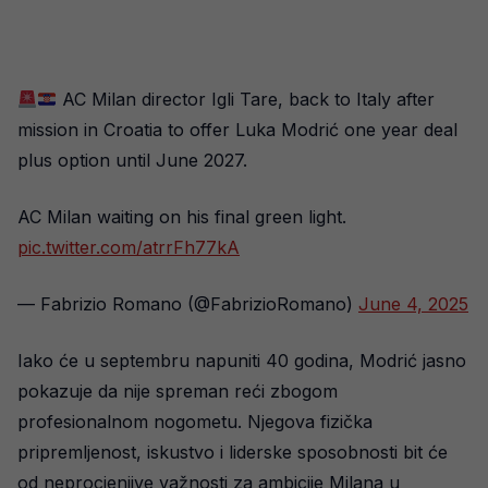
AC Milan director Igli Tare, back to Italy after
mission in Croatia to offer Luka Modrić one year deal
plus option until June 2027.
AC Milan waiting on his final green light.
pic.twitter.com/atrrFh77kA
— Fabrizio Romano (@FabrizioRomano)
June 4, 2025
Iako će u septembru napuniti 40 godina, Modrić jasno
pokazuje da nije spreman reći zbogom
profesionalnom nogometu. Njegova fizička
pripremljenost, iskustvo i liderske sposobnosti bit će
od neprocjenjive važnosti za ambicije Milana u