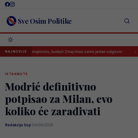
Skip
to
content
Sve Osim Politike
 noge” Smajloviću, budući Zmaj imao samo jedan odgovor
Imamo t
NAJNOVIJE
ISTAKNUTE
Modrić definitivno
potpisao za Milan, evo
koliko će zarađivati
Redakcija Sop
·
04/06/2025