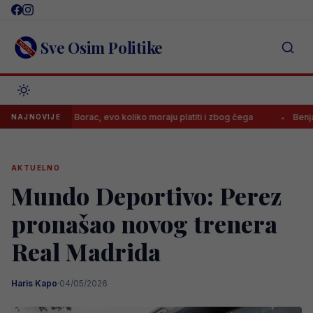
Skip
to
content
Sve Osim Politike
aznila Borac, evo koliko moraju platiti i zbog čega
Benjamin Šehić 
NAJNOVIJE
AKTUELNO
Mundo Deportivo: Perez
pronašao novog trenera
Real Madrida
Haris Kapo
·
04/05/2026