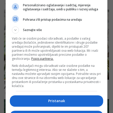
Personalizirano oglašavanje i sadržaj, mjerenje
oglašavanja i sadržaja, uvidi u publiku i razvoj usluga
Pohrana i/ili pristup podacima na uređaju
Saznajte više
Vaši će se osobni podaci obrađivati, a podatke s vašeg
uređaja (kolačiće, jedinstvene identifikatore i druge podatke
uređaja) može pohranjivati, dijeliti te im pristupati 207
partnera ili ih može upotrebljavati ova web-lokacija. Mi i naši
partneri možemo upotrebljavati precizne podatke o
geolociranju.
Popis partnera.
Neki dobavljači mogu obrađivati vaše osobne podatke na
temelju legitimnog interesa. Ako se ne slažete s tim, u
nastavku možete upravljati svojim opcijama. Potražite vezu pri
dnu ove stranice ili na izborniku web-lokacije za upravljanje
pristankom ili povlačenje pristanka u postavkama privatnosti i
kolačića.
Pristanak