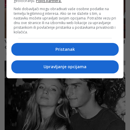
geolociranju.
Popis partnera.
Neki dobavljači mogu obrađivati vaše osobne podatke na
temelju legitimnog interesa. Ako se ne slažete s tim, u
nastavku možete upravljati svojim opcijama. Potražite vezu pri
dnu ove stranice ili na izborniku web-lokacije za upravljanje
pristankom ili povlačenje pristanka u postavkama privatnosti i
kolačića.
Pristanak
Upravljanje opcijama