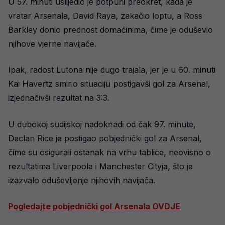
U 57. minuti uslijedio je potpuni preokret, kada je
vratar Arsenala, David Raya, zakačio loptu, a Ross
Barkley donio prednost domaćinima, čime je oduševio
njihove vjerne navijače.
Ipak, radost Lutona nije dugo trajala, jer je u 60. minuti
Kai Havertz smirio situaciju postigavši gol za Arsenal,
izjednačivši rezultat na 3:3.
U dubokoj sudijskoj nadoknadi od čak 97. minute,
Declan Rice je postigao pobjednički gol za Arsenal,
čime su osigurali ostanak na vrhu tablice, neovisno o
rezultatima Liverpoola i Manchester Cityja, što je
izazvalo oduševljenje njihovih navijača.
Pogledajte pobjednički gol Arsenala OVDJE