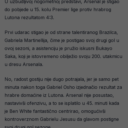
U uzbudljivoj nogometnoj predstavi, Arsenal je stigao
do pobjede u 15. kolu Premier lige protiv hrabrog
Lutona rezultatom 4:3.
Prvi udarac stigao je od strane talentiranog Brazilca,
Gabriela Martinellija, čime je postigao svoj drugi gol u
ovoj sezoni, a asistenciju je pružio iskusni Bukayo
Saka, koji je istovremeno obilježio svoju 200. utakmicu
u dresu Arsenala.
No, radost gostiju nije dugo potrajala, jer je samo pet
minuta nakon toga Gabriel Osho izjednačio rezultat za
hrabre domaćine iz Lutona. Arsenal nije posustao,
nastavivši ofenzivu, a to se isplatilo u 45. minuti kada
je Ben White fantastično centrirao, omogućivši
kontroverznom Gabrielu Jesusu da glavom postigne
svoj drugi gol sezone.