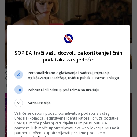
SOP.BA traži vašu dozvolu za korištenje ličnih
podataka za sljedeće:
Personalizirano oglašavanje i sadržaj, mjerenje
oglašavanja i sadržaja, uvidi u publiku i razvoj usluga
Pohrana i/ili pristup podacima na uređaju
Saznajte više
Vaši će se osobni podaci obrađivati, a podatke s vašeg
uređaja (kolačiće, jedinstvene identifikatore i druge podatke
uređaja) može pohranjivati, dijeliti te im pristupati 207
partnera ili ih može upotrebljavati ova web-lokacija. Mi i naši
partneri možemo upotrebljavati precizne podatke o