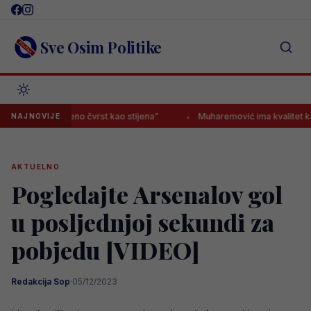
Skip
to
content
Sve Osim Politike
i istovremeno čvrst kao stijena”
Muharemović ima kvalitet kakav pos
NAJNOVIJE
AKTUELNO
Pogledajte Arsenalov gol
u posljednjoj sekundi za
pobjedu [VIDEO]
Redakcija Sop
·
05/12/2023