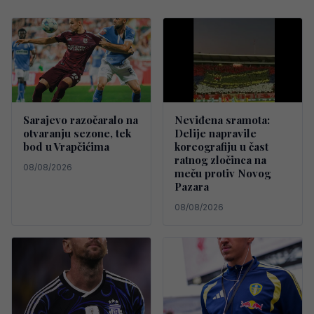
Sarajevo razočaralo na
Neviđena sramota:
otvaranju sezone, tek
Delije napravile
bod u Vrapčićima
koreografiju u čast
ratnog zločinca na
08/08/2026
meču protiv Novog
Pazara
08/08/2026