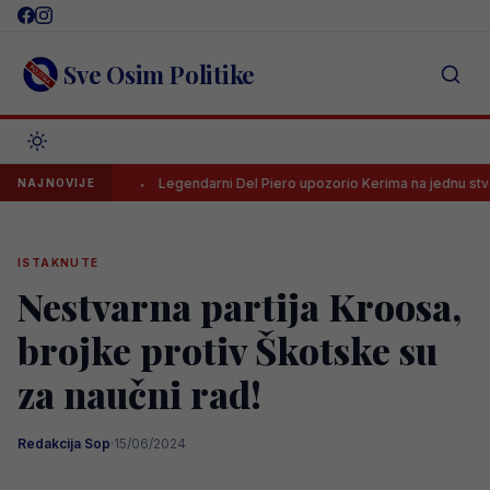
Skip
to
content
Sve Osim Politike
HNL-a
Legendarni Del Piero upozorio Kerima na jednu stvar
NAJNOVIJE
ISTAKNUTE
Nestvarna partija Kroosa,
brojke protiv Škotske su
za naučni rad!
Redakcija Sop
·
15/06/2024