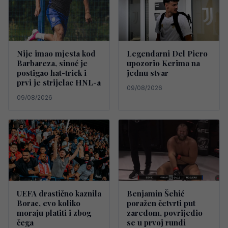
Nije imao mjesta kod
Legendarni Del Piero
Barbareza, sinoć je
upozorio Kerima na
postigao hat-trick i
jednu stvar
prvi je strijelac HNL-a
09/08/2026
09/08/2026
UEFA drastično kaznila
Benjamin Šehić
Borac, evo koliko
poražen četvrti put
moraju platiti i zbog
zaredom, povrijedio
čega
se u prvoj rundi