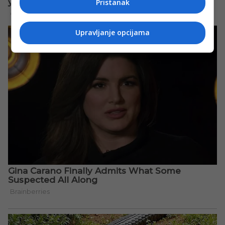
Pristanak
Upravljanje opcijama