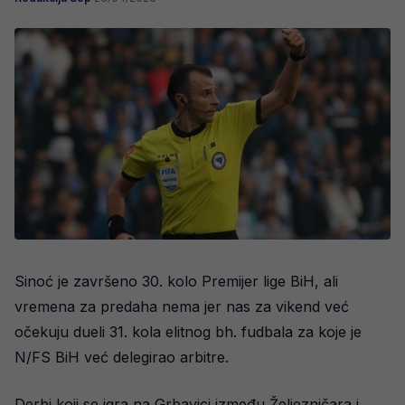
Sinoć je završeno 30. kolo Premijer lige BiH, ali
vremena za predaha nema jer nas za vikend već
očekuju dueli 31. kola elitnog bh. fudbala za koje je
N/FS BiH već delegirao arbitre.
Derbi koji se igra na Grbavici između Željezničara i