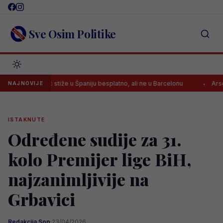
Skip
to
content
Sve Osim Politike
Vlahović stiže u Španiju besplatno, ali ne u Barcelonu
Arsenal dovodi
NAJNOVIJE
ISTAKNUTE
Određene sudije za 31.
kolo Premijer lige BiH,
najzanimljivije na
Grbavici
Redakcija Sop
·
23/04/2026