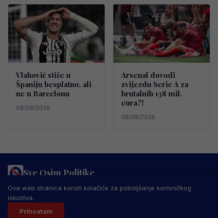
Vlahović stiže u
Arsenal dovodi
Španiju besplatno, ali
zvijezdu Serie A za
ne u Barcelonu
brutalnih 138 mil.
eura?!
08/08/2026
08/08/2026
Sve Osim Politike
PRAVILA PRIVATNOSTI
MARKETING
USLOVI KORIŠTENJA
Ova web stranica koristi kolačiće za poboljšanje korisničkog
IMPRESSUM
KONTAKT
iskustva.
© 2026 Sve Osim Politike. Sva prava zadržana.
Prihvatam