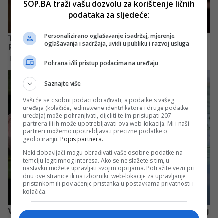
SOP.BA traži vašu dozvolu za korištenje ličnih
podataka za sljedeće:
Personalizirano oglašavanje i sadržaj, mjerenje
oglašavanja i sadržaja, uvidi u publiku i razvoj usluga
Pohrana i/ili pristup podacima na uređaju
Saznajte više
Vaši će se osobni podaci obrađivati, a podatke s vašeg
uređaja (kolačiće, jedinstvene identifikatore i druge podatke
uređaja) može pohranjivati, dijeliti te im pristupati 207
partnera ili ih može upotrebljavati ova web-lokacija. Mi i naši
partneri možemo upotrebljavati precizne podatke o
geolociranju.
Popis partnera.
Neki dobavljači mogu obrađivati vaše osobne podatke na
temelju legitimnog interesa. Ako se ne slažete s tim, u
nastavku možete upravljati svojim opcijama. Potražite vezu pri
dnu ove stranice ili na izborniku web-lokacije za upravljanje
pristankom ili povlačenje pristanka u postavkama privatnosti i
kolačića.