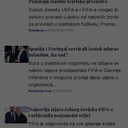
Planiraju vlastito Svjetsko prvenstvo
Sukob između UEFA-e i FIFA-e mogao bi
uskoro prerasti u jednu od najvećih borbi
za prevlast u svjetskom fudbalu. Prema…
Redakcija
·
04/08/2026
·
FIFA
Španija i Portugal servirali žestok udarac
Infantinu, šta sad?
Bura u svjetskom nogometu ne stišava se
nakon najave predsjednika FIFA-e Giannija
Infantina o mogućoj prodaji dijela udjela u
organizaciji…
Redakcija Sop
·
01/08/2026
Najnovija izjava čelnog čovjeka FIFA-e
razbjesnila nogometni svijet
FIFA je odgovorila na sve glasnije kritike