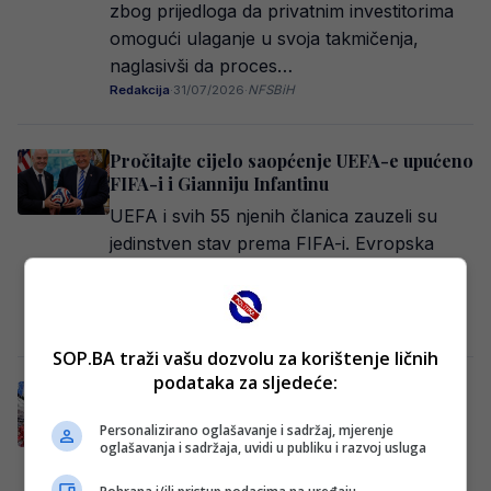
zbog prijedloga da privatnim investitorima
omogući ulaganje u svoja takmičenja,
naglasivši da proces…
Redakcija
·
31/07/2026
·
NFSBiH
Pročitajte cijelo saopćenje UEFA-e upućeno
FIFA-i i Gianniju Infantinu
UEFA i svih 55 njenih članica zauzeli su
jedinstven stav prema FIFA-i. Evropska
kuća fudbala odbacila je prijedlog prema
kojem…
E. H.
·
30/07/2026
SOP.BA traži vašu dozvolu za korištenje ličnih
podataka za sljedeće:
Tektonski poremećaj u svijetu fudbala: 55
saveza reklo “NE” FIFA-i, prijeti bojkot
Personalizirano oglašavanje i sadržaj, mjerenje
kakav nije viđen!
oglašavanja i sadržaja, uvidi u publiku i razvoj usluga
Evropski fudbal poslao je snažnu poruku