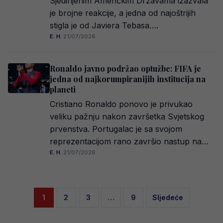
Sjedinjenim Američkim Državama izazvala
je brojne reakcije, a jedna od najoštrijih
stigla je od Javiera Tebasa….
E. H.
·
21/07/2026
Ronaldo javno podržao optužbe: FIFA je
jedna od najkorumpiranijih institucija na
planeti
Cristiano Ronaldo ponovo je privukao
veliku pažnju nakon završetka Svjetskog
prvenstva. Portugalac je sa svojom
reprezentacijom rano završio nastup na…
E. H.
·
21/07/2026
Posts
1
2
3
…
9
Sljedeće
pagination