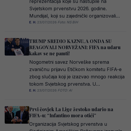
reprezentacija koje su nastupile na
Svjetskom prvenstvu 2026. godine.
Mundijal, koji su zajednički organizovali…
E. H.
·
23/07/2026
·
Foto: NS BiH
TRUMP SREDIO KAZNU, A ONDA SU
REAGOVALI NORVEŽANI: FIFA na udaru
kakav se ne pamti!
Nogometni savez Norveške sprema
zvaničnu prijavu Etičkom komitetu FIFA-e
zbog slučaja koji je izazvao mnogo reakcija
tokom Svjetskog prvenstva. U…
E. H.
·
23/07/2026
·
FOTO: AI
Prvi čovjek La Lige žestoko udario na
FIFA-u: “Infantino mora otići”
Organizacija Svjetskog prvenstva u