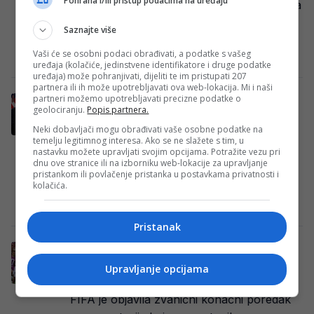
Pohrana i/ili pristup podacima na uređaju
FIFA-i. Svih 55 članica UEFA-e glasalo je za
bojkot Svjetskog prvenstva ukoliko krovna
Saznajte više
kuća…
Vaši će se osobni podaci obrađivati, a podatke s vašeg
E. H.
·
30/07/2026
·
FOTO: NS BiH
uređaja (kolačiće, jedinstvene identifikatore i druge podatke
uređaja) može pohranjivati, dijeliti te im pristupati 207
partnera ili ih može upotrebljavati ova web-lokacija. Mi i naši
partneri možemo upotrebljavati precizne podatke o
Sky Sports: Prijeti li Svjetskom prvenstvu
geolociranju.
Popis partnera.
scenario bez evropskih reprezentacija?
Neki dobavljači mogu obrađivati vaše osobne podatke na
Svjetski fudbal mogao bi se suočiti s
temelju legitimnog interesa. Ako se ne slažete s tim, u
nastavku možete upravljati svojim opcijama. Potražite vezu pri
jednom od najvećih kriza u svojoj historiji.
dnu ove stranice ili na izborniku web-lokacije za upravljanje
Prema informacijama koje prenosi Sky
pristankom ili povlačenje pristanka u postavkama privatnosti i
kolačića.
Sports,…
Redakcija
·
29/07/2026
·
AI
Pristanak
FIFA ZVANIČNO OBJAVILA TABELU:
Pogledajte na kojem je mjestu BiH završila
Upravljanje opcijama
Mundijal!
FIFA je objavila zvanični konačni poredak