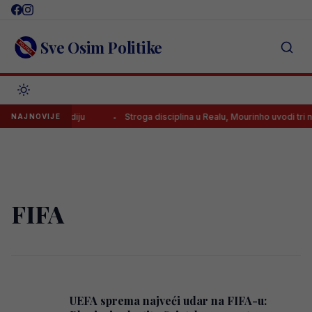
Skip
to
content
Sve Osim Politike
orodičnu tragediju
Stroga disciplina u Realu, Mourinho uvodi tri nov
NAJNOVIJE
FIFA
UEFA sprema najveći udar na FIFA-u: