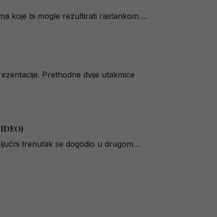
a koje bi mogle rezultirati rastankom….
rezentacije. Prethodne dvije utakmice
(VIDEO)
 Ključni trenutak se dogodio u drugom…