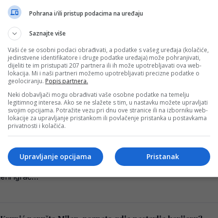
Pohrana i/ili pristup podacima na uređaju
ije u pitanju Fenerbahce?
Saznajte više
o je vjerojatno da će Rade Krunić ovog zimskog prijelaznog r
Vaši će se osobni podaci obrađivati, a podatke s vašeg uređaja (kolačiće,
jedinstvene identifikatore i druge podatke uređaja) može pohranjivati,
dijeliti te im pristupati 207 partnera ili ih može upotrebljavati ova web-
lokacija. Mi i naši partneri možemo upotrebljavati precizne podatke o
geolociranju.
Popis partnera.
da je došao kraj za Radeta Krunića?
Neki dobavljači mogu obrađivati vaše osobne podatke na temelju
legitimnog interesa. Ako se ne slažete s tim, u nastavku možete upravljati
pa Milana je jučer kod kuće pobijedila Monzu rezultatom 3:
svojim opcijama. Potražite vezu pri dnu ove stranice ili na izborniku web-
lokacije za upravljanje pristankom ili povlačenje pristanka u postavkama
privatnosti i kolačića.
ub, ptice na grani znaju gdje će?!
Upravljanje opcijama
Pristanak
ativac Rade Krunić, član Milana, navodno je na izlaznim 
jeni igrač…