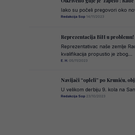
Otkriveno gdje je ‘zapelo’: Rade
Iako su počeli pregovori oko no
Redakcija Sop
·
14/11/2023
Reprezentacija BiH u problemu!
Reprezentativac naše zemlje Rade
kvalifikacija propustio je zbog…
E. H.
·
05/11/2023
Navijači “opleli” po Kruniću, ob
U velikom derbiju 9. kola na Sa
Redakcija Sop
·
23/10/2023