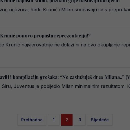
 Krunić napušta Milan, poznato gdje nastavlja karijeru?
vog ugovora, Rade Krunić i Milan suočavaju se s preprekam
 Krunić ponovo propušta reprezentaciju!?
 Krunić najvjerovatnije ne dolazi ni na ovo okupljanje rep
javili i kompilaciju grešaka: “Ne zaslužuješ dres Milana..” 
n Siru, Juventus je pobijedio Milan minimalnim rezultatom.
Posts
Prethodno
1
2
3
Sljedeće