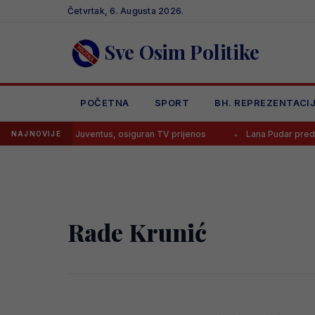
Skip
Četvrtak, 6. Augusta 2026.
to
content
Sve Osim Politike
POČETNA
SPORT
BH. REPREZENTACI
tu debituje za Juventus, osiguran TV prijenos
Lana Pudar predvodi
NAJNOVIJE
Rade Krunić