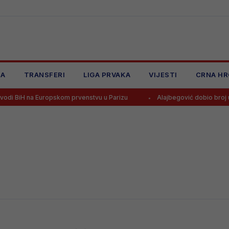
JA
TRANSFERI
LIGA PRVAKA
VIJESTI
CRNA HR
 BiH na Europskom prvenstvu u Parizu
Alajbegović dobio broj u J