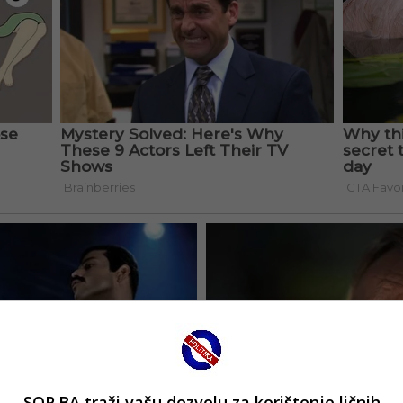
SOP.BA traži vašu dozvolu za korištenje ličnih