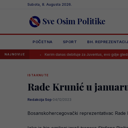
Skip
Subota, 8. Augusta 2026.
to
content
Sve Osim Politike
POČETNA
SPORT
BH. REPREZENTACI
ane
Kerim danas debituje za Juventus, evo gdje gledati utakmicu i
NAJNOVIJE
ISTAKNUTE
Rade Krunić u januaru 
Redakcija Sop
·
04/12/2023
Bosanskohercegovački reprezentativac Rade Kr