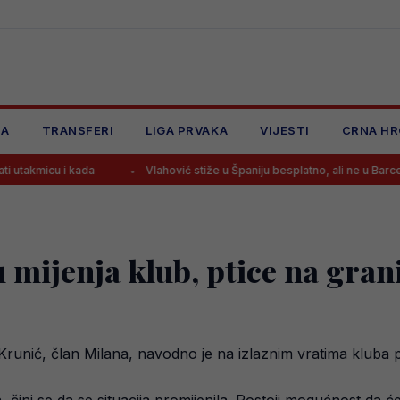
JA
TRANSFERI
LIGA PRVAKA
VIJESTI
CRNA HR
 kada
Vlahović stiže u Španiju besplatno, ali ne u Barcelonu
mijenja klub, ptice na grani
unić, član Milana, navodno je na izlaznim vratima kluba 