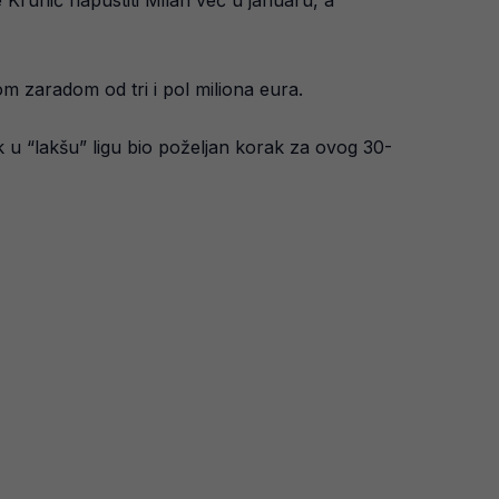
će Krunić napustiti Milan već u januaru, a
om zaradom od tri i pol miliona eura.
ak u “lakšu” ligu bio poželjan korak za ovog 30-