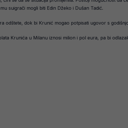
ja, čini se da se situacija promijenila. Postoji mogućnost da 
u mu suigrači mogli biti Edin Džeko i Dušan Tadić.
eura odštete, dok bi Krunić mogao potpisati ugovor s godišnj
lata Krunića u Milanu iznosi milion i pol eura, pa bi odlaz