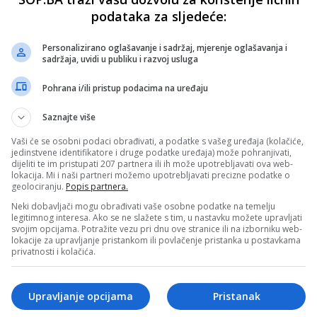
podataka za sljedeće:
Personalizirano oglašavanje i sadržaj, mjerenje oglašavanja i
sadržaja, uvidi u publiku i razvoj usluga
Pohrana i/ili pristup podacima na uređaju
Saznajte više
Vaši će se osobni podaci obrađivati, a podatke s vašeg uređaja (kolačiće,
jedinstvene identifikatore i druge podatke uređaja) može pohranjivati,
dijeliti te im pristupati 207 partnera ili ih može upotrebljavati ova web-
lokacija. Mi i naši partneri možemo upotrebljavati precizne podatke o
geolociranju.
Popis partnera.
Neki dobavljači mogu obrađivati vaše osobne podatke na temelju
legitimnog interesa. Ako se ne slažete s tim, u nastavku možete upravljati
svojim opcijama. Potražite vezu pri dnu ove stranice ili na izborniku web-
lokacije za upravljanje pristankom ili povlačenje pristanka u postavkama
privatnosti i kolačića.
Upravljanje opcijama
Pristanak