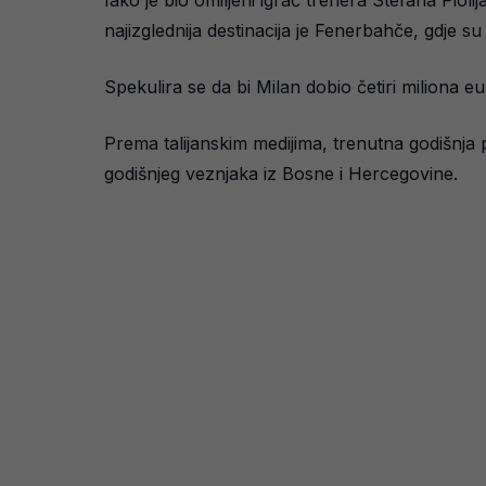
Iako je bio omiljeni igrač trenera Stefana Pioli
najizglednija destinacija je Fenerbahče, gdje s
Spekulira se da bi Milan dobio četiri miliona 
Prema talijanskim medijima, trenutna godišnja p
godišnjeg veznjaka iz Bosne i Hercegovine.